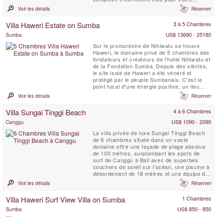
confort et votre sécurité. Les trois suites de
Voir les détails
Réserver
la villa possèdent chacune une salle de bain
et une douche extérieure, et donnent soit sur
Villa Haweri Estate on Sumba
3 à 5 Chambres
la jungle ou la piscine.
US$ 13690 - 25180
Sumba
Sur le promontoire de Nihiwatu se trouve
Haweri, le domaine privé de 5 chambres des
fondateurs et créateurs de l'hotel Nihiwatu et
de la Fondation Sumba. Depuis des siècles,
le site isolé de Haweri a été vénéré et
protégé par le peuple Sumbanais. C'est le
point focal d'une énergie positive, un lieu
d'une beauté exceptionnelle qui est entouré
Voir les détails
Réserver
par la mer et la jungle tropicale vierge, une
villa de retraite parfaite.
Villa Sungai Tinggi Beach
4 à 6 Chambres
US$ 1090 - 2090
Canggu
La villa privée de luxe Sungai Tinggi Beach
de 6 chambres située dans un vaste
domaine offre une façade de plage absolue
de 100 mètres, surplombant les spots de
surf de Canggu à Bali avec de superbes
couchers de soleil sur l'océan, une piscine à
débordement de 18 mètres et une équipe de
personnel professionnel pour choyer les
Voir les détails
Réserver
clients de la villa. Les propriétés comme la
Sungai Tinggi Beach Villa sont rares. La
Villa Haweri Surf View Villa on Sumba
1 Chambres
Sungai Tinggi Beach Villa peut également
être louée en ...
US$ 850 - 850
Sumba