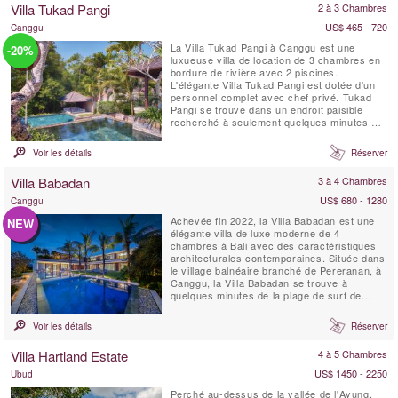
Villa Tukad Pangi
2 à 3 Chambres
d'un ...
US$ 465 - 720
Canggu
La Villa Tukad Pangi à Canggu est une
-20%
luxueuse villa de location de 3 chambres en
bordure de rivière avec 2 piscines.
L'élégante Villa Tukad Pangi est dotée d'un
personnel complet avec chef privé. Tukad
Pangi se trouve dans un endroit paisible
recherché à seulement quelques minutes en
voiture des cafés, restaurants et plages à la
mode de Pererenan. La Villa Tukad Pangi,
Voir les détails
Réserver
respectueuse de l'environnement, n'est pas
une villa balinaise moyenne. Parue dans la
Villa Babadan
3 à 4 Chambres
revue ...
US$ 680 - 1280
Canggu
Achevée fin 2022, la Villa Babadan est une
NEW
élégante villa de luxe moderne de 4
chambres à Bali avec des caractéristiques
architecturales contemporaines. Située dans
le village balnéaire branché de Pereranan, à
Canggu, la Villa Babadan se trouve à
quelques minutes de la plage de surf de
Pantai Lima. Avec des intérieurs chics
dignes d'un magazine, rehaussés par
Voir les détails
Réserver
beaucoup de lumière naturelle, la Villa
Babadan est située dans un emplacement
Villa Hartland Estate
4 à 5 Chambres
très recherché à Canggu....
US$ 1450 - 2250
Ubud
Perché au-dessus de la vallée de l'Ayung,