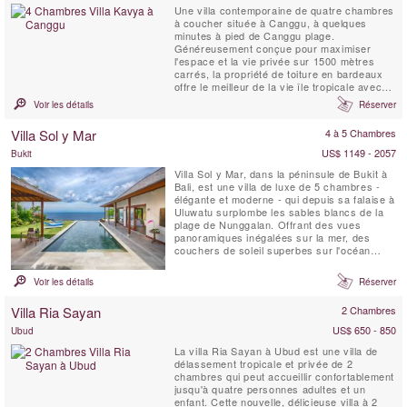
Une villa contemporaine de quatre chambres
à coucher située à Canggu, à quelques
minutes à pied de Canggu plage.
Généreusement conçue pour maximiser
l'espace et la vie privée sur 1500 mètres
carrés, la propriété de toiture en bardeaux
offre le meilleur de la vie île tropicale avec
tout le confort matériel.
Voir les détails
Réserver
Villa Sol y Mar
4 à 5 Chambres
US$ 1149 - 2057
Bukit
Villa Sol y Mar, dans la péninsule de Bukit à
Bali, est une villa de luxe de 5 chambres -
élégante et moderne - qui depuis sa falaise à
Uluwatu surplombe les sables blancs de la
plage de Nunggalan. Offrant des vues
panoramiques inégalées sur la mer, des
couchers de soleil superbes sur l'océan
Indien, et la nuit une magnifique Voûte
céleste. Le design simple et chic de Villa Sol
Voir les détails
Réserver
y Mar offre un sejour confortable et luxueux
à la plage. C'est un lieu idéal pour que les...
Villa Ria Sayan
2 Chambres
US$ 650 - 850
Ubud
La villa Ria Sayan à Ubud est une villa de
délassement tropicale et privée de 2
chambres qui peut accueillir confortablement
jusqu'à quatre personnes adultes et un
enfant. Cette nouvelle, délicieuse villa à 2