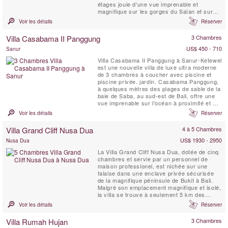
étages jouie d'une vue imprenable et
magnifique sur les gorges du Saïan et sur
les volcans au-delà.
Voir les détails
Réserver
Villa Casabama II Panggung
3 Chambres
US$ 450 - 710
Sanur
Villa Casabama II Panggung à Sanur-Ketewel
est une nouvelle villa de luxe ultra moderne
de 3 chambres à coucher avec piscine et
piscine privée. jardin. Casabama Panggung,
à quelques mètres des plages de sable de la
baie de Saba, au sud-est de Bali, offre une
vue imprenable sur l'océan à proximité et sur
le mont Agung, situé au loin. La Villa
Voir les détails
Réserver
Panggung est située sur le terrain de
Casabama Villas, qui comprend trois villas
Villa Grand Cliff Nusa Dua
4 à 5 Chambres
de luxe indépendantes et entièrement ...
US$ 1930 - 2950
Nusa Dua
La Villa Grand Cliff Nusa Dua, dotée de cinq
chambres et servie par un personnel de
maison professionel, est nichée sur une
falaise dans une enclave privée sécurisée
de la magnifique péninsule de Bukit à Bali.
Malgré son emplacement magnifique et isolé,
la villa se trouve à seulement 5 km des
commerces, des restaurants, du golf et des
Voir les détails
Réserver
activités nautiques de Nusa Dua, qui sont
tous facilement accessibles grâce à la
Villa Rumah Hujan
3 Chambres
voiture et au chauffeur gratuits de la villa.