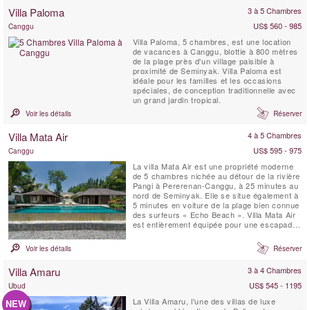
spectaculaires sur l'océan couvrant une
Villa Paloma
3 à 5 Chambres
grande partie de la côte ouest de Bali. Les
clients ...
US$ 560 - 985
Canggu
Villa Paloma, 5 chambres, est une location
de vacances à Canggu, blottie à 800 mètres
de la plage près d'un village paisible à
proximité de Seminyak. Villa Paloma est
idéale pour les familles et les occasions
spéciales, de conception traditionnelle avec
un grand jardin tropical.
Voir les détails
Réserver
Villa Mata Air
4 à 5 Chambres
US$ 595 - 975
Canggu
La villa Mata Air est une propriété moderne
de 5 chambres nichée au détour de la rivière
Pangi à Pererenan-Canggu, à 25 minutes au
nord de Seminyak. Elle se situe également à
5 minutes en voiture de la plage bien connue
des surfeurs « Echo Beach ». Villa Mata Air
est entièrement équipée pour une escapade
de luxe sur une île tropicale ; elle allie le
style balinais ouvert avec celui de la vie
Voir les détails
Réserver
occidentale contemporaine.
Villa Amaru
3 à 4 Chambres
US$ 545 - 1195
Ubud
La Villa Amaru, l'une des villas de luxe
NEW