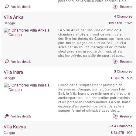
personnel de la villa à votre service. Cela
pourrait être votre villa de luxe parfaite à Bali
Voir les détails
Réserver
! Le nom Jawara signifie « Aimer la paix ».
Villa Arika
4 Chambres
US$ 1150 - 1925
Canggu
La Villa Arika est une villa de luxe de 4
chambres située en front de mer, juste
derrière les dunes de Canggu, sur l'une des
plus belles plages de surf de Bali. La Villa
Arika est un lieu de mariage et de retraite
idéal avec son grand jardin tropical, sa
piscine privée, sa salle de sport et son
personnel à plein temps. Cette villa de luxe
Voir les détails
Réserver
sur la plage offre une vue sur le Bukit de Bali
au sud, au nord sur des palmiers, des
Villa Inara
3 Chambres
rizières en terrasses et une série de ...
US$ 375 - 595
Canggu
Située dans l'emplacement privilégié de
Pererenan, Canggu, sur la côte ouest de
Bali, la Villa Inara présente une architecture
contemporaine, une décoration patrimoniale
et un personnel professionnel. La Villa Inara
dispose d'un pavillon de vie et de salle à
manger fermé et climatisé avec des
systèmes de divertissement, de nombreux
Voir les détails
Réserver
sièges et une cuisine, ainsi que trois
chambres doubles séparées avec salle de
Villa Kavya
3 à 4 Chambres
bains privative et vérandas extérieures
autour de la ...
US$ 575 - 925
Canggu