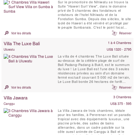
Sur le promontoire de Nihiwatu se trouve la
Suite "Haweri Surf View", dans le domaine
privé de 5 chambres des fondateurs et
créateurs de l'hotel Nihiwatu et de la
Fondation Sumba. Depuis des siècles, le site
isolé de Haweri a été vénéré et protégé par
le peuple Sumbanais. C'est le point focal
d'une énergie positive, un lieu d'une beauté
Voir les détails
Réserver
exceptionnelle qui est entouré par la mer et
la jungle tropicale vierge.
Villa The Luxe Bali
1 à 4 Chambres
US$ 1320 - 2795
Uluwatu
La villa de 4 chambres The Luxe Bali située
au-dessus de la célèbre plage de surf de
Bali Padang-Padang à Bukit, est le summum
du luxe ! Le Luxe Bali est l'une des 3 seules
résidences privées au sein d'un domaine
fermé exclusif couvrant 5 000 m2 de terrain,
Le Luxe Bali borde 26 hectares de forêt
vierge. Perchée sur l'un des meilleurs
Voir les détails
Réserver
emplacements au sommet d'une falaise de
Bali, la villa offre une vue imprenable sur le
Villa Jawara
3 Chambres
spot de surf et les plages en contrebas, le
littoral...
US$ 375 - 595
Canggu
La Villa Jawara de trois chambres, idéale
pour les familles, à Pererenan est un paradis
tropical avec des équipements luxueux, une
piscine privée, des salles de bains
attenantes, dans un cadre paisible sur la
côte ouest animée de Canggu à Bali et le