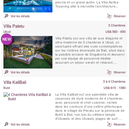
piscine et un grand jardin. La Villa Astika
Toyaning allie à merveille l'architecture
balinaise traditionnelle au design moderne et
offre la retraite idéale pour les grandes
Voir les détails
Réserver
familles ou les groupes d'amis. Elle se
trouve à seulement 5 minutes en voiture de
Villa Paletu
3 Chambres
la célèbre plage...
US$ 560 - 650
Ubud
Villa Paletu est une villa de luxe élégante et
NEW
ultra-moderne de 3 chambres à Ubud, un
sanctuaire offrant des vues contemplatives
sur les rizières émeraude de Bali, situé dans
la paisible enclave de Singakerta et desservi
par une équipe de personnel dédiée
assurant un séjour serein et relaxant.
Entièrement climatisée, la Villa Paletu se
distingue par ses grandes baies vitrées et
Voir les détails
Réserver
ses sols en marbre, un lounge avec espace
de massage, ainsi qu’une piscine privée ...
Villa KaliBali
3 à 4 Chambres
US$ 615 - 1080
Bukit
La Villa Kalibali est une splendide villa de
vacances de style moderne de 4 chambres,
avec personnel et chef cuisinier, nichée
dans les contours d'une colline pittoresque
dans le village de Pecatu sur la péninsule de
Bukit à Bali, non loin du célèbre temple
d'Uluwatu et des Uluwatu plages de surf.
Située dans un jardin spacieux, la Villa
Voir les détails
Réserver
KaliBali offre des vues panoramiques