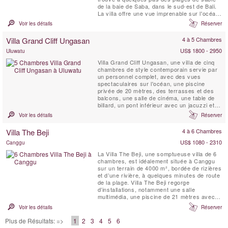
de la baie de Saba, dans le sud-est de Bali.
La villa offre une vue imprenable sur l'océan
à proximité et sur le volcan. La Villa
Voir les détails
Réserver
Casabama III Sandiwara est située dans
l'enceinte de Casabama Villas, composée de
Villa Grand Cliff Ungasan
4 à 5 Chambres
trois villas de luxe indépendantes et ...
US$ 1800 - 2950
Uluwatu
Villa Grand Cliff Ungasan, une villa de cinq
chambres de style contemporain servie par
un personnel complet, avec des vues
spectaculaires sur l'océan, une piscine
privée de 20 mètres, des terrasses et des
balcons, une salle de cinéma, une table de
billard, un pont inférieur avec un jacuzzi et
un belvédère de relaxation . Cette villa
Voir les détails
Réserver
exceptionnelle à Bali est située dans
l'enceinte d'un complexe de luxe au sommet
Villa The Beji
4 à 6 Chambres
d'une falaise sur la spectaculaire péninsule
de Bukit. Ici,...
US$ 1080 - 2310
Canggu
La Villa The Beji, une somptueuse villa de 6
chambres, est idéalement située à Canggu
sur un terrain de 4000 m², bordée de rizières
et d’une rivière, à quelques minutes de route
de la plage. Villa The Beji regorge
d’installations, notamment une salle
multimédia, une piscine de 21 mètres avec
zones peu profondes pour les jeunes
Voir les détails
Réserver
enfants, un espace de massage et spa de
style japonais tatami, un mini-terrain de
Plus de Résultats: =>
1
2
3
4
5
6
football, un panier de basketball, un court de