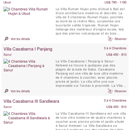
Cette ...
US$ 790 - 1190
Ubud
La Villa Rumah Hujan près d'Ubud à Bali est
d'une architecture moderne et discrète. La
villa de 3 chambres Rumah Hujan, perchée
au bord de la rivière Wos, surplombe une
luxuriante vallée tropicale. Rumah Hujan
mélange des matériaux d'origine locale, tels
que des pierres volcaniques et du bois
récupéré pour s'asseoir harmonieusement
Voir les détails
Réserver
dans l'environnement qui l'entoure. Plat et
intégré au terrain, Rumah Hujan est une
Villa Casabama I Panjang
3 à 4 Chambres
luxueuse villa privée de 3 chambres qui
bénéficie ...
US$ 450 - 810
Sanur
La Villa Casabama I Panjang à Sanur-
Ketewel se trouve à quelques pas des
plages de la baie de Saba. Casabama
Panjang est une villa de luxe ultra moderne
de 4 chambres à coucher, avec piscine
privée et jardin. La villa offre une vue
imprenable sur l'océan à proximité. La Villa
Casabama I Panjang est située dans
Voir les détails
Réserver
l'enceinte de Casabama Villas, qui comprend
trois villas de luxe autonomes dotées d'un
Villa Casabama III Sandiwara
3 à 4 Chambres
personnel complet.
US$ 450 - 810
Sanur
La Villa Casabama III Sandiwara est une villa
de luxe ultra moderne de quatre chambres à
coucher avec piscine privée et jardin située
à Sanur-Ketewel. La Villa Sandiwara se
trouve à quelques pas des plages de sable