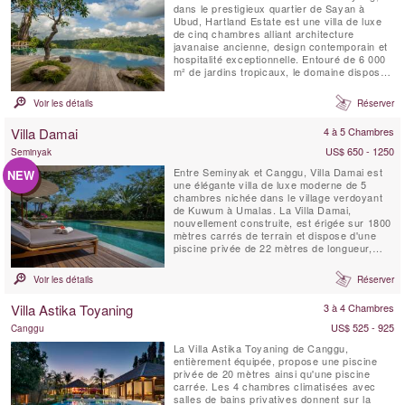
dans le prestigieux quartier de Sayan à
Ubud, Hartland Estate est une villa de luxe
de cinq chambres alliant architecture
javanaise ancienne, design contemporain et
hospitalité exceptionnelle. Entouré de 6 000
m² de jardins tropicaux, le domaine dispose
d'une spectaculaire piscine à débordement
d'eau salée de 26 mètres alimentée par une
Voir les détails
Réserver
source naturelle, de vues panoramiques sur
la vallée, d'installations dédiées au ...
Villa Damai
4 à 5 Chambres
US$ 650 - 1250
Seminyak
Entre Seminyak et Canggu, Villa Damai est
NEW
une élégante villa de luxe moderne de 5
chambres nichée dans le village verdoyant
de Kuwum à Umalas. La Villa Damai,
nouvellement construite, est érigée sur 1800
mètres carrés de terrain et dispose d'une
piscine privée de 22 mètres de longueur,
intégrée dans une pelouse spacieuse. Elle
est entourée de jardins tropicaux
Voir les détails
Réserver
surplombant des champs de riz naturels.
Cette idyllique villa balinaise est servie par
Villa Astika Toyaning
3 à 4 Chambres
du personnel de maison...
US$ 525 - 925
Canggu
La Villa Astika Toyaning de Canggu,
entièrement équipée, propose une piscine
privée de 20 mètres ainsi qu'une piscine
carrée. Les 4 chambres climatisées avec
salles de bains privatives donnent sur la