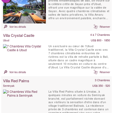
privées emblématiques de Bali, se trouve sur
la célèbre crête de Sayan près d'Ubud,
offrant une vue magnifique sur la vallée de
Sayan. Avec quatre chambres climatisées et
salles de bains privatives, la Villa Amaru
offre un environnement paisible, enchanteur
et authentique pour vos vacances. La villa
offre une vue panoramique à couper le
Voir les détails
Réserver
souffle sur la chaîne de volcans de Bali et
les rizières en terrasses. De plus, elle
Villa Crystal Castle
4 à 7 Chambres
dispose ...
US$ 800 - 1850
Ubud
Un sanctuaire au cœur de l’Ubud
traditionnel, la Villa Crystal Castle avec ses
7 chambres climatisées entourées de
rizières est la villa de retraite parfaite à Bali,
située dans un cadre magnifique à
seulement 10 minutes en voiture du centre
d’Ubud. La Villa Crystal Castle dispose d’une
grande piscine de 18 x 5 mètres de taille
Voir les détails
Réserver
comparable à celle d’un complexe hôtelier,
d’un grand Yoga Shala, d’un Pavillon de
Villa Red Palms
3 Chambres
Soins Spa, le tout niché dans un vaste jardin
...
US$ 350 - 520
Seminyak
La Villa Red Palms située à Umalas, à
quelques minutes en voiture du Seminyak
branché, est parfaitement nichée donnant
aux visiteurs la sensation d'etre dans d'un
village traditionnel Balinais. La résidence
privée de 3 chambres est contenue dans un
complexe entièrement clos pour votre