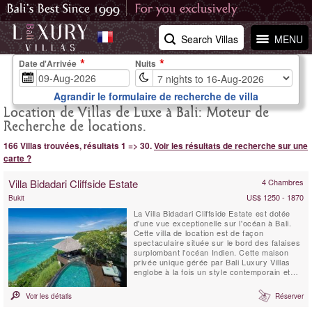
Search Villas
MENU
Date d'Arrivée
Nuits
Agrandir le formulaire de recherche de villa
Location de Villas de Luxe à Bali: Moteur de
Recherche de locations.
166 Villas trouvées, résultats 1 => 30.
Voir les résultats de recherche sur une
carte ?
Villa Bidadari Cliffside Estate
4 Chambres
US$ 1250 - 1870
Bukit
La Villa Bidadari Cliffside Estate est dotée
d'une vue exceptionelle sur l'océan à Bali.
Cette villa de location est de façon
spectaculaire située sur le bord des falaises
surplombant l'océan Indien. Cette maison
privée unique gérée par Bali Luxury Villas
englobe à la fois un style contemporain et
l'essence meme de Bali. Trois chambres à
coucher se situent dans la résidence
Voir les détails
Réserver
principale, et une quatrième se trouve au
bas de la falaise, construite dans le style