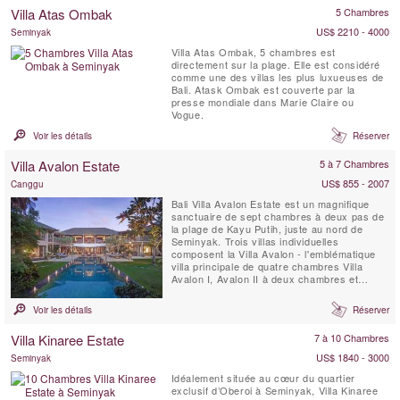
clubs de plage branchés, est également ...
Villa Atas Ombak
5 Chambres
US$ 2210 - 4000
Seminyak
Villa Atas Ombak, 5 chambres est
directement sur la plage. Elle est considéré
comme une des villas les plus luxueuses de
Bali. Atask Ombak est couverte par la
presse mondiale dans Marie Claire ou
Vogue.
Voir les détails
Réserver
Villa Avalon Estate
5 à 7 Chambres
US$ 855 - 2007
Canggu
Bali Villa Avalon Estate est un magnifique
sanctuaire de sept chambres à deux pas de
la plage de Kayu Putih, juste au nord de
Seminyak. Trois villas individuelles
composent la Villa Avalon - l'emblématique
villa principale de quatre chambres Villa
Avalon I, Avalon II à deux chambres et
Avalon III à une chambre - chacune située
dans de magnifiques jardins paysagers avec
Voir les détails
Réserver
piscine privée.La villa est à seulement trois
minutes '' à pied de l'océan et à 15 minutes
Villa Kinaree Estate
7 à 10 Chambres
de Potato ...
US$ 1840 - 3000
Seminyak
Idéalement située au cœur du quartier
exclusif d’Oberoi à Seminyak, Villa Kinaree