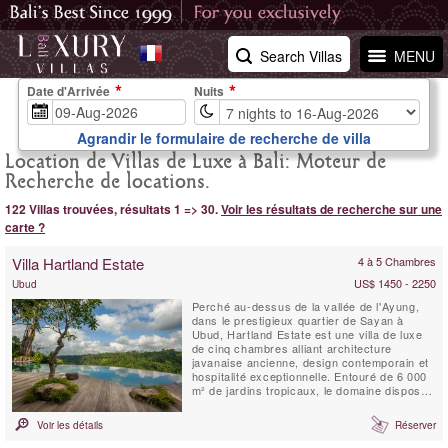
Search Villas
MENU
Date d'Arrivée
Nuits
Agrandir le formulaire de recherche de villa
Location de Villas de Luxe à Bali: Moteur de
Recherche de locations.
122 Villas trouvées, résultats 1 => 30.
Voir les résultats de recherche sur une
carte ?
Villa Hartland Estate
4 à 5 Chambres
US$ 1450 - 2250
Ubud
Perché au-dessus de la vallée de l'Ayung,
dans le prestigieux quartier de Sayan à
Ubud, Hartland Estate est une villa de luxe
de cinq chambres alliant architecture
javanaise ancienne, design contemporain et
hospitalité exceptionnelle. Entouré de 6 000
m² de jardins tropicaux, le domaine dispose
d'une spectaculaire piscine à débordement
d'eau salée de 26 mètres alimentée par une
Voir les détails
Réserver
source naturelle, de vues panoramiques sur
la vallée, d'installations dédiées au ...