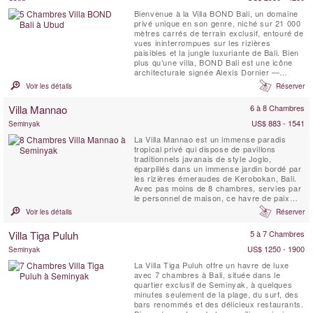
Bienvenue à la Villa BOND Bali, un domaine
privé unique en son genre, niché sur 21 000
mètres carrés de terrain exclusif, entouré de
vues ininterrompues sur les rizières
paisibles et la jungle luxuriante de Bali. Bien
plus qu’une villa, BOND Bali est une icône
architecturale signée Alexis Dornier —
conçue pour éveiller les sens et vous
Voir les détails
Réserver
ramener à la sérénité. L’expérience se
déploie à travers 5 chambres soigneusement
Villa Mannao
6 à 8 Chambres
conçues, un jardin de 5 000 m², des ...
US$ 883 - 1541
Seminyak
La Villa Mannao est un immense paradis
tropical privé qui dispose de pavillons
traditionnels javanais de style Joglo,
éparpillés dans un immense jardin bordé par
les rizières émeraudes de Kerobokan, Bali.
Avec pas moins de 8 chambres, servies par
le personnel de maison, ce havre de paix
pour les vacances est conçu pour des
Voir les détails
Réserver
familles nombreuses ou des groupes d'amis,
qui veulent séjourner dans un endroit isolé et
Villa Tiga Puluh
5 à 7 Chambres
calme, tout en restant proche de la
destination touristique ...
US$ 1250 - 1900
Seminyak
La Villa Tiga Puluh offre un havre de luxe
avec 7 chambres à Bali, située dans le
quartier exclusif de Seminyak, à quelques
minutes seulement de la plage, du surf, des
bars renommés et des délicieux restaurants.