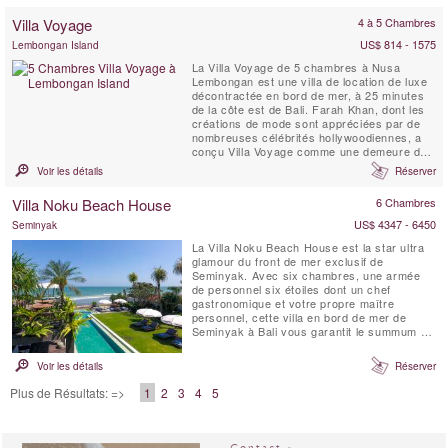
et magnifiquement paysagé. Villa Malaathina
Villa Voyage
4 à 5 Chambres
a Tout ce que vous pourriez jamais vouloir
d'un séjour de ...
US$ 814 - 1575
Lembongan Island
La Villa Voyage de 5 chambres à Nusa
Lembongan est une villa de location de luxe
décontractée en bord de mer, à 25 minutes
de la côte est de Bali. Farah Khan, dont les
créations de mode sont appréciées par de
nombreuses célébrités hollywoodiennes, a
conçu Villa Voyage comme une demeure de
luxe pieds nus, tout en conservant le charme
Voir les détails
Réserver
d’antan des planchers en bois de cocotier,
du bambou, du toit de chaume alang-alang et
Villa Noku Beach House
6 Chambres
des lampes en bois flotté dans un cadre ...
US$ 4347 - 6450
Seminyak
La Villa Noku Beach House est la star ultra
glamour du front de mer exclusif de
Seminyak. Avec six chambres, une armée
de personnel six étoiles dont un chef
gastronomique et votre propre maître
personnel, cette villa en bord de mer de
Seminyak à Bali vous garantit le summum du
plaisir des vacances. Une énorme bale
divertissante avec terrasses et terrasses
Voir les détails
Réserver
couvertes, un spa avec bassin profond, de
vastes jardins tropicaux et un fabuleux court
Plus de Résultats: =>
1
2
3
4
5
de tennis en bord de mer flanquent...