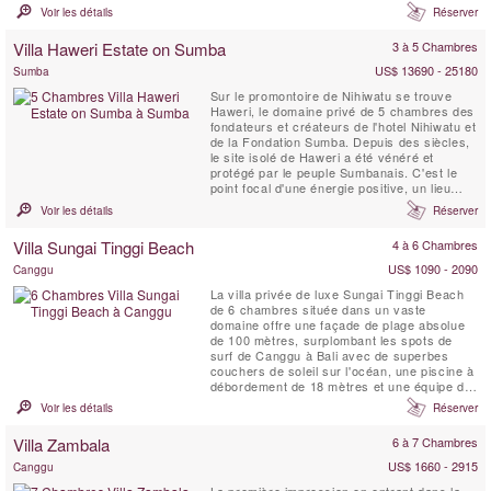
villa de retraite privée, offre une architecture
Voir les détails
Réserver
javanaise traditionnelle de style Joglo,
mélangée à des éléments contemporains, un
Villa Haweri Estate on Sumba
3 à 5 Chambres
personnel dévoué à plein temps et un chef ...
US$ 13690 - 25180
Sumba
Sur le promontoire de Nihiwatu se trouve
Haweri, le domaine privé de 5 chambres des
fondateurs et créateurs de l'hotel Nihiwatu et
de la Fondation Sumba. Depuis des siècles,
le site isolé de Haweri a été vénéré et
protégé par le peuple Sumbanais. C'est le
point focal d'une énergie positive, un lieu
d'une beauté exceptionnelle qui est entouré
Voir les détails
Réserver
par la mer et la jungle tropicale vierge, une
villa de retraite parfaite.
Villa Sungai Tinggi Beach
4 à 6 Chambres
US$ 1090 - 2090
Canggu
La villa privée de luxe Sungai Tinggi Beach
de 6 chambres située dans un vaste
domaine offre une façade de plage absolue
de 100 mètres, surplombant les spots de
surf de Canggu à Bali avec de superbes
couchers de soleil sur l'océan, une piscine à
débordement de 18 mètres et une équipe de
personnel professionnel pour choyer les
Voir les détails
Réserver
clients de la villa. Les propriétés comme la
Sungai Tinggi Beach Villa sont rares. La
Villa Zambala
6 à 7 Chambres
Sungai Tinggi Beach Villa peut également
être louée en ...
US$ 1660 - 2915
Canggu
La première impression en entrant dans la