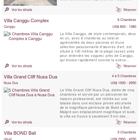
Indien, et la nuit une magnifique Voûte
céleste. Le design simple et chic de Villa Sol
Voir les détails
Réserver
y Mar offre un sejour confortable et luxueux
à la plage. C'est un lieu idéal pour que les...
Villa Canggu Complex
6 Chambres
US$ 800 - 1380
Canggu
La Villa Canggu, de style contemporain, deux
en un, avec 6 chambres au total et
agrémentée de deux piscines et d'une
sélection passionnante d'œuvres d'art, est
située à 100 mètres de la plage (assez près
pour entendre les vagues) près de Canggu,
qui évolue rapidement comme la scène
balnéaire la plus branchée de Bali. Le
Voir les détails
Réserver
complexe Villa Canggu est divisé en deux
résidences distinctes qui peuvent être
Villa Grand Cliff Nusa Dua
4 à 5 Chambres
louées conjointement ou indépendamment :
la Villa Canggu Sud de ...
US$ 1930 - 2950
Nusa Dua
La Villa Grand Cliff Nusa Dua, dotée de cinq
chambres et servie par un personnel de
maison professionel, est nichée sur une
falaise dans une enclave privée sécurisée
de la magnifique péninsule de Bukit à Bali.
Malgré son emplacement magnifique et isolé,
la villa se trouve à seulement 5 km des
commerces, des restaurants, du golf et des
Voir les détails
Réserver
activités nautiques de Nusa Dua, qui sont
tous facilement accessibles grâce à la
Villa BOND Bali
5 Chambres
voiture et au chauffeur gratuits de la villa.
Cette ...
US$ 2950 - 4250
Ubud