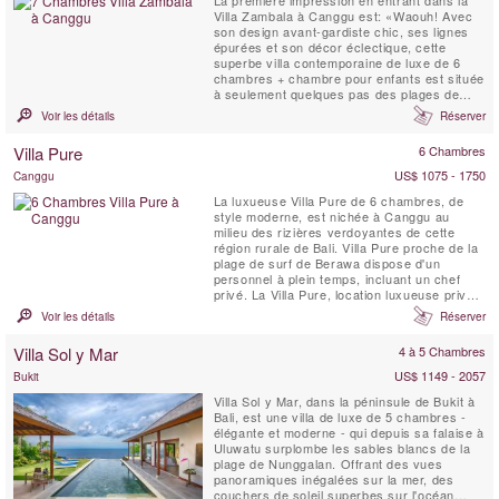
Villa Zambala à Canggu est: «Waouh! Avec
son design avant-gardiste chic, ses lignes
épurées et son décor éclectique, cette
superbe villa contemporaine de luxe de 6
chambres + chambre pour enfants est située
à seulement quelques pas des plages de
sable de Berawa Beach à Canggu. La Villa
Voir les détails
Réserver
Zambala constitue un nouvel ajout locatif
dynamique à ce Bali village en bord de mer.
Villa Pure
6 Chambres
Parfait pour les familles ou les groupes
d'amis qui aiment ...
US$ 1075 - 1750
Canggu
La luxueuse Villa Pure de 6 chambres, de
style moderne, est nichée à Canggu au
milieu des rizières verdoyantes de cette
région rurale de Bali. Villa Pure proche de la
plage de surf de Berawa dispose d'un
personnel à plein temps, incluant un chef
privé. La Villa Pure, location luxueuse privée,
dispose de grands jardins tropicaux, d'une
Voir les détails
Réserver
piscine de 15 mètres avec une grande
pergola ombragée, d'une cuisine entièrement
Villa Sol y Mar
4 à 5 Chambres
équipée, de chambres spacieuses et
confortablement ...
US$ 1149 - 2057
Bukit
Villa Sol y Mar, dans la péninsule de Bukit à
Bali, est une villa de luxe de 5 chambres -
élégante et moderne - qui depuis sa falaise à
Uluwatu surplombe les sables blancs de la
plage de Nunggalan. Offrant des vues
panoramiques inégalées sur la mer, des
couchers de soleil superbes sur l'océan