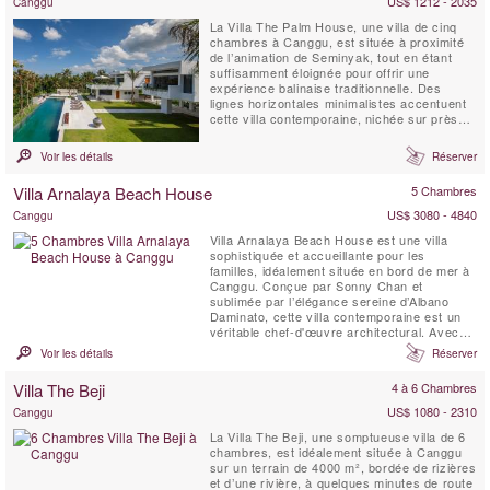
US$ 1212 - 2035
Canggu
La Villa The Palm House, une villa de cinq
chambres à Canggu, est située à proximité
de l’animation de Seminyak, tout en étant
suffisamment éloignée pour offrir une
expérience balinaise traditionnelle. Des
lignes horizontales minimalistes accentuent
cette villa contemporaine, nichée sur près
d’un hectare de jardins tropicaux bordés de
palmiers, avec une vue imprenable sur les
Voir les détails
Réserver
rizières en terrasses. Aucun détail n’a été
négligé – chaque meuble a été ...
Villa Arnalaya Beach House
5 Chambres
US$ 3080 - 4840
Canggu
Villa Arnalaya Beach House est une villa
sophistiquée et accueillante pour les
familles, idéalement située en bord de mer à
Canggu. Conçue par Sonny Chan et
sublimée par l’élégance sereine d’Albano
Daminato, cette villa contemporaine est un
véritable chef-d'œuvre architectural. Avec
une équipe dévouée et attentive, chaque
Voir les détails
Réserver
souhait de nos invités est exaucé avec
grâce et professionnalisme. Cinq chambres
Villa The Beji
4 à 6 Chambres
doubles, ainsi qu’une salle de sport
transformable en ...
US$ 1080 - 2310
Canggu
La Villa The Beji, une somptueuse villa de 6
chambres, est idéalement située à Canggu
sur un terrain de 4000 m², bordée de rizières
et d’une rivière, à quelques minutes de route