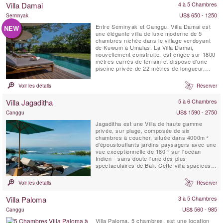
Villa Damai
4 à 5 Chambres
US$ 650 - 1250
Seminyak
Entre Seminyak et Canggu, Villa Damai est
NEW
une élégante villa de luxe moderne de 5
chambres nichée dans le village verdoyant
de Kuwum à Umalas. La Villa Damai,
nouvellement construite, est érigée sur 1800
mètres carrés de terrain et dispose d'une
piscine privée de 22 mètres de longueur,
intégrée dans une pelouse spacieuse. Elle
est entourée de jardins tropicaux
Voir les détails
Réserver
surplombant des champs de riz naturels.
Cette idyllique villa balinaise est servie par
Villa Jagaditha
5 à 6 Chambres
du personnel de maison...
US$ 1590 - 2750
Canggu
Jagaditha est une Villa de haute gamme
privée, sur plage, composée de six
chambres à coucher, située dans 4000m ²
d’époustouflants jardins paysagers avec une
vue exceptionnelle de 180 ° sur l'océan
Indien - sans doute l'une des plus
spectaculaires de Bali. Cette villa spacieuse,
conçue pour le partage est un lieu idyllique
pour les réunions de famille et les
Voir les détails
Réserver
rencontres. Que vous soyez 2 ou 12, notre
personnel charmant et attentionné
Villa Paloma
3 à 5 Chambres
s'occupera de tous vos besoins.
US$ 560 - 985
Canggu
Villa Paloma, 5 chambres, est une location