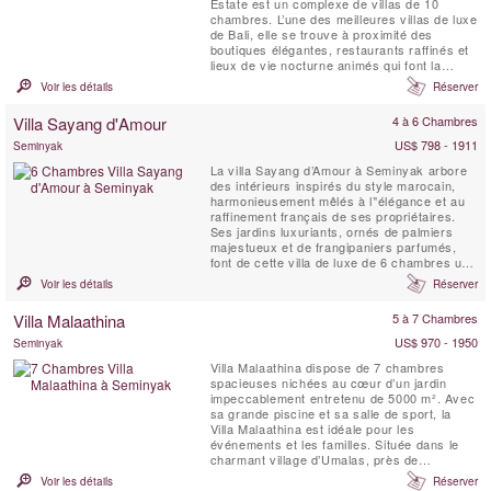
Estate est un complexe de villas de 10
chambres. L’une des meilleures villas de luxe
de Bali, elle se trouve à proximité des
boutiques élégantes, restaurants raffinés et
lieux de vie nocturne animés qui font la
renommée de Seminyak, et à seulement
Voir les détails
Réserver
quelques minutes de marche de la plage.
Villa Sayang d'Amour
4 à 6 Chambres
US$ 798 - 1911
Seminyak
La villa Sayang d’Amour à Seminyak arbore
des intérieurs inspirés du style marocain,
harmonieusement mêlés à l’'élégance et au
raffinement français de ses propriétaires.
Ses jardins luxuriants, ornés de palmiers
majestueux et de frangipaniers parfumés,
font de cette villa de luxe de 6 chambres un
véritable joyau balinais. Séjourner à la Villa
Voir les détails
Réserver
Sayang d’Amour, c’est plonger dans un conte
des Mille et Une Nuits, empreint de magie et
Villa Malaathina
5 à 7 Chambres
de raffinement.
US$ 970 - 1950
Seminyak
Villa Malaathina dispose de 7 chambres
spacieuses nichées au cœur d’un jardin
impeccablement entretenu de 5000 m². Avec
sa grande piscine et sa salle de sport, la
Villa Malaathina est idéale pour les
événements et les familles. Située dans le
charmant village d’Umalas, près de
Seminyak, cette luxueuse villa vous invite à
Voir les détails
Réserver
vivre comme des rois dans un cadre serein