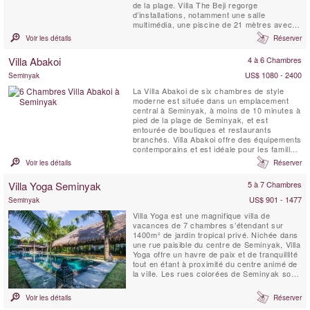
de la plage. Villa The Beji regorge
d’installations, notamment une salle
multimédia, une piscine de 21 mètres avec
zones peu profondes pour les jeunes
Voir les détails
Réserver
enfants, un espace de massage et spa de
style japonais tatami, un mini-terrain de
Villa Abakoi
4 à 6 Chambres
football, un panier de basketball, un court de
tennis ...
US$ 1080 - 2400
Seminyak
La Villa Abakoi de six chambres de style
moderne est située dans un emplacement
central à Seminyak, à moins de 10 minutes à
pied de la plage de Seminyak, et est
entourée de boutiques et restaurants
branchés. Villa Abakoi offre des équipements
contemporains et est idéale pour les familles
ou les amis à partager et à apprécier. Les
Voir les détails
Réserver
équipements de la villa comprennent un
petit-déjeuner quotidien, une connexion Wi-Fi
Villa Yoga Seminyak
5 à 7 Chambres
gratuite, des chambres climatisées, une
chambre avec ...
US$ 901 - 1477
Seminyak
Villa Yoga est une magnifique villa de
vacances de 7 chambres s’étendant sur
1400m² de jardin tropical privé. Nichée dans
une rue paisible du centre de Seminyak, Villa
Yoga offre un havre de paix et de tranquillité
tout en étant à proximité du centre animé de
la ville. Les rues colorées de Seminyak sont
idéales pour une balade, avec leurs
boutiques, spas, restaurants et cafés. La
Voir les détails
Réserver
plage, bordée de bars décontractés et de