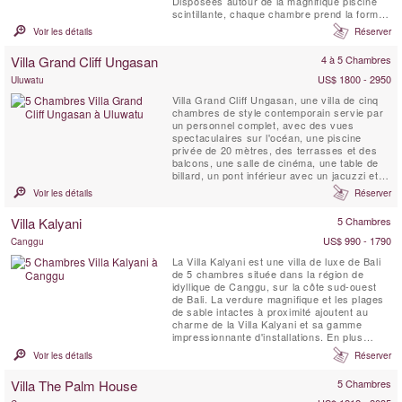
Disposées autour de la magnifique piscine
scintillante, chaque chambre prend la forme
d’un bungalow privé, offrant ainsi un équilibre
Voir les détails
Réserver
parfait entre les moments partagés et
l’intimité personnelle. Profitez d’un dîner
Villa Grand Cliff Ungasan
4 à 5 Chambres
raffiné préparé par notre chef ...
US$ 1800 - 2950
Uluwatu
Villa Grand Cliff Ungasan, une villa de cinq
chambres de style contemporain servie par
un personnel complet, avec des vues
spectaculaires sur l'océan, une piscine
privée de 20 mètres, des terrasses et des
balcons, une salle de cinéma, une table de
billard, un pont inférieur avec un jacuzzi et
un belvédère de relaxation . Cette villa
Voir les détails
Réserver
exceptionnelle à Bali est située dans
l'enceinte d'un complexe de luxe au sommet
Villa Kalyani
5 Chambres
d'une falaise sur la spectaculaire péninsule
de Bukit. Ici,...
US$ 990 - 1790
Canggu
La Villa Kalyani est une villa de luxe de Bali
de 5 chambres située dans la région de
idyllique de Canggu, sur la côte sud-ouest
de Bali. La verdure magnifique et les plages
de sable intactes à proximité ajoutent au
charme de la Villa Kalyani et sa gamme
impressionnante d'installations. En plus
d'être une promenade raisonnable de la
Voir les détails
Réserver
plage, elle dispose commodités comme une
salle privée de télévision avec écran de
Villa The Palm House
5 Chambres
projection, des enceintes extérieures, une
cabine de DJ ...