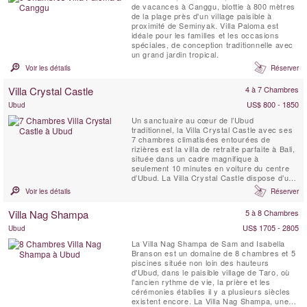
de vacances à Canggu, blottie à 800 mètres
de la plage près d'un village paisible à
proximité de Seminyak. Villa Paloma est
idéale pour les familles et les occasions
spéciales, de conception traditionnelle avec
un grand jardin tropical.
Voir les détails
Réserver
Villa Crystal Castle
4 à 7 Chambres
US$ 800 - 1850
Ubud
Un sanctuaire au cœur de l’Ubud
traditionnel, la Villa Crystal Castle avec ses
7 chambres climatisées entourées de
rizières est la villa de retraite parfaite à Bali,
située dans un cadre magnifique à
seulement 10 minutes en voiture du centre
d’Ubud. La Villa Crystal Castle dispose d’une
grande piscine de 18 x 5 mètres de taille
Voir les détails
Réserver
comparable à celle d’un complexe hôtelier,
d’un grand Yoga Shala, d’un Pavillon de
Villa Nag Shampa
5 à 8 Chambres
Soins Spa, le tout niché dans un vaste jardin
...
US$ 1705 - 2805
Ubud
La Villa Nag Shampa de Sam and Isabella
Branson est un domaine de 8 chambres et 5
piscines située non loin des hauteurs
d'Ubud, dans le paisible village de Taro, où
l'ancien rythme de vie, la prière et les
cérémonies établies il y a plusieurs siècles
existent encore. La Villa Nag Shampa, une