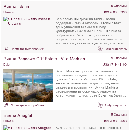
Вилла Istana
5 Спальни
US$ 2500 - 3990
Uluwatu
Все элементы дизайна виллы Istana
подобраны таким образом, чтобы отдать
дань уважения великолепному
культурному наследию Бали. Эта вилла
вобрала в себя черты древности и
современности, европейского влияния и
восточного уважения к деталям, стилю и
спокойствию. Все пять ...
Посмотреть подробнее
Забронировать
Вилла Pandawa Cliff Estate - Villa Markisa
5 Спальни
US$ 1719 - 2100
Bukit
Вилла Markisa - роскошная вилла с 5
спальнями и видом на океан в Буките -
одна из 4 вилл в Pandawa Cliff Estate,
также отличное место для проведения
свадеб и мероприятий. Вилла Markisa
расположена высоко над океаном на
живописном полуострове Букит на Бали.
Вилла Markisa была разработана ...
Посмотреть подробнее
Забронировать
Вилла Anugrah
5 Спальни
US$ 2688 - 2688
Uluwatu
Вилла Anugrah предлагает 5 роскошных