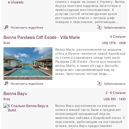
спален с видом на океан в Улувату. Вилла
Анугра поистине наделена богатством и
превосходным местоположением. К
услугам гостей пятизвездочная кухня
ресторанного класса с личным шеф-
поваром и персоналом, работающим
полный рабочий ...
Посмотреть подробнее
Забронировать
Вилла Pandawa Cliff Estate - Villa Marie
6 Спальни
US$ 1376 - 1648
Bukit
Вилла Marie, расположенная на вершине
утёса в Буките, является самой балийской
по стилю и планировке среди трёх вилл
Pandawa Cliff Estate. Почти все комнаты
виллы Marie, а также её сад и бассейн,
предлагают завораживающий вид на
океан. Кристально чистые воды,
защищённые рифами, и ...
Посмотреть подробнее
Забронировать
Вилла Bayu
2 - 6 Спальни
US$ 350 - 1430
Bukit
Вилла Bayu расположена на вершине
холма в южной части Бали и предлагает
потрясающий панорамный вид на
живописные пейзажи и Индийский океан. С
персоналом, работающим на постоянной
основе, вилла Bayu предоставляет