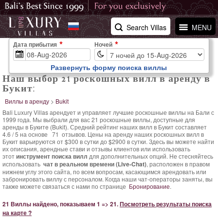
Search Villas
MENU
Дата прибытия
Ночей
Развернуть форму поиска виллы
Наш выбор 21 роскошных вилл в аренду в
Букит:
Виллы в аренду
>
Bukit
Bali Luxury Villas арендует и управляет лучшие роскошные виллы на Бали с
1999 года. Мы выбрали для вас 21 роскошные виллы, доступные для
аренды в Букитe (Bukit). Средний
рейтинг наших вилл в Букит составляет
4.6
/
5
на основе
71
отзывов.
Цены на аренду наших роскошных вилл в
Букит варьируются
от $300 в сутки
до $2900 в сутки. Здесь вы можете найти
их описания, арендные стави и отзывы клиентов или использовать
этот
инструмент поиска вилл
для дополнительных опций. Не стесняйтесь
использовать
чат в реальном времени (Live-Chat)
, расположен в правом
нижнем углу этого сайта, по всем вопросам, касающимся арендовать или
забронировать виллу с персоналом. Когда наши чат-операторы заняты, вы
также можете связаться с нами по странице
Бронирование
.
21 Виллы найдено, показываем 1 => 21.
Посмотреть результаты поиска
на карте ?