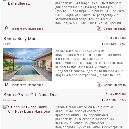
расположенная над знаменитым пляжем
для серфинга Bali Padang-Padang в
Буките, — это вершина роскоши! The Luxe
Bali — одна из 3 частных резиденций в
эксклюзивном закрытом поместье
площадью 5000 м2, The Luxe Bali граничит
с 26 гектарами девственного леса. ...
Посмотреть подробнее
Забронировать
Вилла Sol y Mar
4 - 5 Спальни
US$ 1149 - 2057
Bukit
Вилла Sol y Mar на Балийском
полуострове Bukit - это роскошная вилла
с 5 спальнями - элегантная и
современная - от скалы открывается вид
на белые пески пляжа Нунггалан.
Предлагая беспрецедентные панорамные
виды на море, потрясающие закаты над
Индийским океаном, а ночью - ...
Посмотреть подробнее
Забронировать
Вилла Grand Cliff Nusa Dua
4 - 5 Спальни
US$ 1930 - 2950
Nusa Dua
Вилла Grand Cliff Nusa Dua с пятью
спальнями, обслуживаемая
профессиональным персоналом,
расположена на скале в безопасном
частном анклаве на красивом
полуострове Букит на Бали. Несмотря на