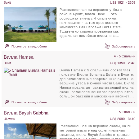
US$ 1921 - 2359
Bukit
Расположенная на вершине утёса в
районе Букит, вилла Rose — это
роскошная вилла с 4 спальнями,
являющаяся частью престижного
комплекса Bali Pandawa Cliff Estate.
Тщательно спроектированная как
идеальная семейная вилла, она
предлагает непревзойденный комфорт и
захватывающий ...
Посмотреть подробнее
Забронировать
Вилла Hamsa
4 - 5 Спальни
US$ 1350 - 2848
Bukit
Вилла Hamsa с 5 спальнями составляет
половину Виллы Sohamsa Estate в Буките;
две великолепные современные виллы на
вершине утеса в южной части Бали. Вилла
Hamsa предлагает захватывающий вид на
океан, великолепное жилое пространство,
большой бассейн и массажный кабинет.
Вилла Hamsa,...
Посмотреть подробнее
Забронировать
Вилла Bayuh Sabbha
5 Спальни
US$ 2690 - 3140
Uluwatu
Расположенная на вершине скалы, на 50-
метровой высоте над ослепительным
океаном, вилла Bayuh Sabbha открывает
захватывающие виды. Вашему взору