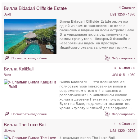
Вилла Bidadari Cliffside Estate
4 Спальни
US$ 1250 - 1870
Bukit
Вилла Bidadari Cliffside Estate является
одной из самых эксклюзивных вилл с
океанскими видами на всем острове Бали.
Эта уникальная вилла расположена на
самом краю утеса. Шикарный бассейн с
невероятным видом на просторы
Индийского океана запомнится гостям
навсегда. Дизайн виллы...
Посмотреть подробнее
Забронировать
Вилла KaliBali
3 - 4 Спальни
US$ 615 - 1080
Bukit
Вилла Калибали — это великолепная,
полностью укомплектованная вилла в
современном стиле с 4 спальнями,
расположенная на живописном склоне
холма в деревне Пекату на полуострове
Букит на Бали, недалеко от знаменитого
храма Улувату и пляжей для серфинга.
Расположенная...
Посмотреть подробнее
Забронировать
Вилла The Luxe Bali
1 - 4 Спальни
US$ 1320 - 2795
Uluwatu
4-спальная вилла The Luxe Bali,