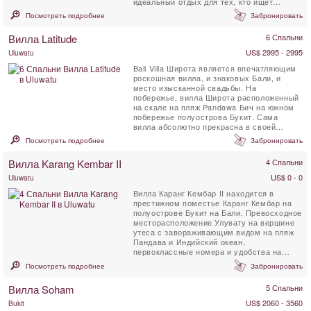
идеальный отдых для тех, кто ищет
настоящее уединение.
Посмотреть подробнее
Забронировать
Вилла Latitude
6 Спальни
US$ 2995 - 2995
Uluwatu
Bali Villa Широта является впечатляющим
роскошная вилла, и знаковых Бали, и
место изысканной свадьбы. На
побережье, вилла Широта расположенный
на скале на пляж Pandawa Бич на южном
побережье полуострова Букит. Сама
вилла абсолютно прекрасна в своей
разработке и реализации, ...
Посмотреть подробнее
Забронировать
Вилла Karang Kembar II
4 Спальни
US$ 0 - 0
Uluwatu
Вилла Каранг Кембар II находится в
престижном поместье Каранг Кембар на
полуострове Букит на Бали. Превосходное
месторасположение Улувату на вершине
утеса с завораживающим видом на пляж
Пандава и Индийский океан,
первоклассные номера и удобства на
виллах, а также ...
Посмотреть подробнее
Забронировать
Вилла Soham
5 Спальни
US$ 2060 - 3560
Bukit