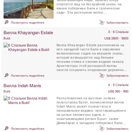
откроется вид на бескрайний океан, на
южное побережье Бали и тропические
сады. Эта роскошная вилла
расположилась на балийском ...
Посмотреть подробнее
Забронировать
Вилла Khayangan Estate
3 - 6 Спальни
US$ 2800 - 5600
Bukit
Вилла Khayangan Estate расположена на
юго-западной части Бали в окружении
великолепных садов на вершине скалы,
которая возвышается над белыми
песками пляжа и синими водами океана
Архитекторы этой роскошной виллы
смогли сохранить очарование деревянных
построек из тика, ...
Посмотреть подробнее
Забронировать
Вилла Indah Manis
4 - 5 Спальни
US$ 360 - 890
Bukit
Расположенная на высоких холмах
полуострова Букит, великолепная вилла
Indah Manis может похвастаться
панорамными видами, простирающимися
на целые километры вдаль и
охватывающими регион Букит, залив
Джимбаран и западное побережье Бали.
Вилла отличается полностью ...
Посмотреть подробнее
Забронировать