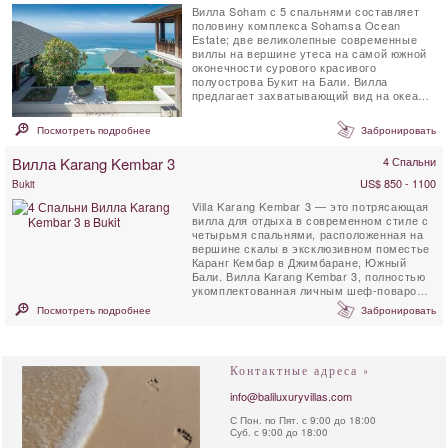
Вилла Soham с 5 спальнями составляет
половину комплекса Sohamsa Ocean
Estate; две великолепные современные
виллы на вершине утеса на самой южной
оконечности сурового красивого
полуострова Букит на Бали. Вилла
предлагает захватывающий вид на океан,
потрясающую жилую площадь, ...
Посмотреть подробнее
Забронировать
Вилла Karang Kembar 3
4 Спальни
US$ 850 - 1100
Bukit
Villa Karang Kembar 3 — это потрясающая
вилла для отдыха в современном стиле с
четырьмя спальнями, расположенная на
вершине скалы в эксклюзивном поместье
Каранг Кембар в Джимбаране, Южный
Бали. Вилла Karang Kembar 3, полностью
укомплектованная личным шеф-поваром,
располагает ...
Посмотреть подробнее
Забронировать
Контактные адреса »
info@baliluxuryvillas.com
С Пон. по Пят. с 9:00 до 18:00
Суб. с 9:00 до 18:00