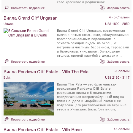
свое красивое и уединенное
расположение, вилла находится всего в 5
Посмотреть подробнее
Забронировать
км от магазинов, ...
Вилла Grand Cliff Ungasan
4 - 5 Спальни
US$ 1800 - 2950
Uluwatu
Вилла Grand Cliff Ungasan, современная
вилла с пятью спальнями, обслуживаемая
профессиональным персоналом, с
захватывающим видом на океан, 20-
метровым частным бассейном, террасами
и балконами, кинозалом, бильярдным
столом, нижней палубой с джакузи и
беседкой для отдыха. . Эта ...
Посмотреть подробнее
Забронировать
Вилла Pandawa Cliff Estate - Villa The Pala
6 Спальни
US$ 2165 - 3117
Bukit
Вилла The Pala — это флагманская
резиденция Pandawa Cliff Estate,
роскошная вилла с 6 спальнями,
предлагающая непревзойденный вид на
пляж Пандава и Индийский океан с ее
потрясающего расположения на вершине
утеса в Унгасане, Бали. Эта вилла,
несомненно, станет одной из самых ...
Посмотреть подробнее
Забронировать
Вилла Pandawa Cliff Estate - Villa Rose
4 Спальни