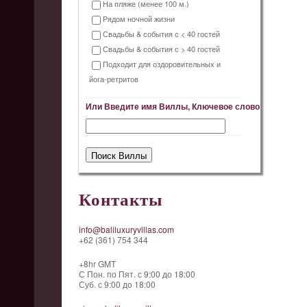
На пляже (менее 100 м.)
Рядом ночной жизни
Свадьбы & события с < 40 гостей
Свадьбы & события с > 40 гостей
Подходит для оздоровительных и
йога-ретритов
Или Введите имя Виллы, Ключевое слово
Контакты
info@baliluxuryvillas.com
+62 (361) 754 344
+8hr GMT
С Пон. по Пят. с 9:00 до 18:00
Суб. с 9:00 до 18:00