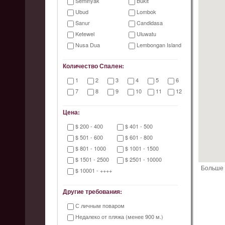
Seminyak
Bukit
Ubud
Lombok
Sanur
Candidasa
Ketewel
Uluwatu
Nusa Dua
Lembongan Island
Количество Спален:
1
2
3
4
5
6
7
8
9
10
11
12
Цена:
$ 200 - 400
$ 401 - 500
$ 501 - 600
$ 601 - 800
$ 801 - 1000
$ 1001 - 1500
$ 1501 - 2500
$ 2501 - 10000
Больше 
$ 10001 - ++++
Другие требования:
С личным поваром
Недалеко от пляжа (менее 900 м.)