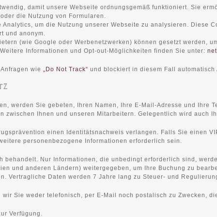
twendig, damit unsere Webseite ordnungsgemäß funktioniert. Sie erm
 oder die Nutzung von Formularen.
Analytics, um die Nutzung unserer Webseite zu analysieren. Diese Co
ert und anonym.
ietern (wie Google oder Werbenetzwerken) können gesetzt werden, u
 Weitere Informationen und Opt-out-Möglichkeiten finden Sie unter:
net
 Anfragen wie
„Do Not Track“
und blockiert in diesem Fall automatisch 
TZ
hen, werden Sie gebeten, Ihren Namen, Ihre E-Mail-Adresse und Ihre
 zwischen Ihnen und unseren Mitarbeitern. Gelegentlich wird auch Ih
trugsprävention einen Identitätsnachweis verlangen. Falls Sie einen
weitere personenbezogene Informationen erforderlich sein.
behandelt. Nur Informationen, die unbedingt erforderlich sind, werde
nnien und anderen Ländern) weitergegeben, um Ihre Buchung zu bearbe
n. Vertragliche Daten werden 7 Jahre lang zu Steuer- und Regulieru
wir Sie weder telefonisch, per E-Mail noch postalisch zu Zwecken, di
zur Verfügung.