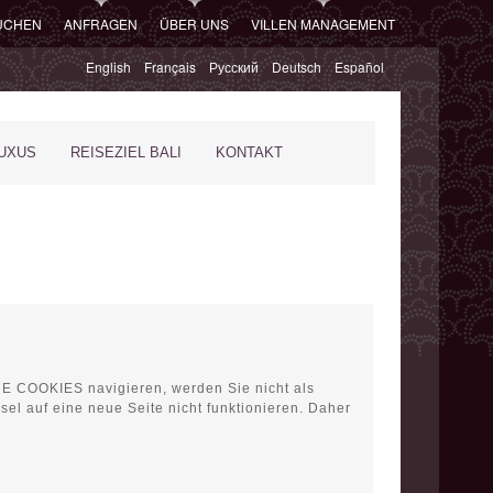
SUCHEN
ANFRAGEN
ÜBER UNS
VILLEN MANAGEMENT
English
Français
Русский
Deutsch
Español
XUS
REISEZIEL BALI
KONTAKT
NE COOKIES navigieren, werden Sie nicht als
sel auf eine neue Seite nicht funktionieren. Daher