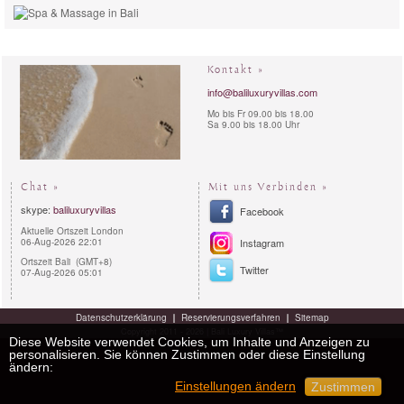
Kontakt »
info@baliluxuryvillas.com
Mo bis Fr 09.00 bis 18.00
Sa 9.00 bis 18.00 Uhr
Chat »
Mit uns Verbinden »
skype:
baliluxuryvillas
Facebook
Aktuelle Ortszeit London
06-Aug-2026 22:01
Instagram
Ortszeit Bali (GMT+8)
Twitter
07-Aug-2026 05:01
Datenschutzerklärung
Reservierungsverfahren
Sitemap
Copyright 2011 - 2026 | Bali Luxury Villas™
Diese Website verwendet Cookies, um Inhalte und Anzeigen zu
personalisieren. Sie können Zustimmen oder diese Einstellung
ändern:
Einstellungen ändern
Zustimmen