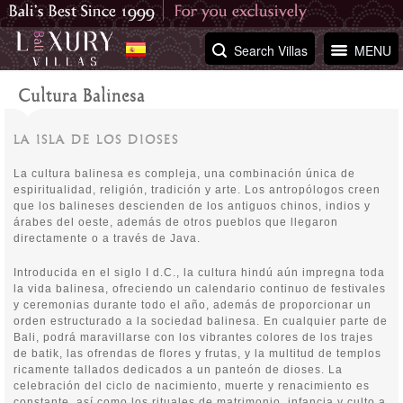
Search Villas
MENU
Cultura Balinesa
LA ISLA DE LOS DIOSES
La cultura balinesa es compleja, una combinación única de
espiritualidad, religión, tradición y arte. Los antropólogos creen
que los balineses descienden de los antiguos chinos, indios y
árabes del oeste, además de otros pueblos que llegaron
directamente o a través de Java.
Introducida en el siglo I d.C., la cultura hindú aún impregna toda
la vida balinesa, ofreciendo un calendario continuo de festivales
y ceremonias durante todo el año, además de proporcionar un
orden estructurado a la sociedad balinesa. En cualquier parte de
Bali, podrá maravillarse con los vibrantes colores de los trajes
de batik, las ofrendas de flores y frutas, y la multitud de templos
ricamente tallados dedicados a un panteón de dioses. La
celebración del ciclo de nacimiento, muerte y renacimiento es
constante, así como los rituales de matrimonio, infancia y culto a