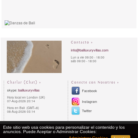
Contacto »
info@baliluxuryvillas.com
Lun a vie 09:00 - 18:00
sáb 09:00 - 18:00
Charlar (Chat) »
Conecte con Nosotros »
skype:
baliluxuryvillas
Facebook
Hora local en London (UK)
07-Aug-2026 20:14
Instagram
Hora en Bali (GMT+8)
Twitter
08-Aug-2026 03:14
Este sitio web usa cookies para personalizar el contenido y los
Política de Privacidad
Procedimiento de reservas
Mapa del Sitio
anuncios. Puede Aceptar o Administrar Cookies:
Copyright 2011 - 2026 | Bali Luxury Villas™