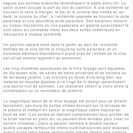
vagues aux pointes turquoise revendiquent le sable blanc fin. Le
salon ouvert occupe la part du lion du pavillon. À une extrémité se
trouvent la salle à manger, le bar et la cuisine des invités et, au-
delà, la cuisine du chef ; à l’extrémité opposée se trouvent la suite
parentale et une deuxième suite parentale. Des escaliers mènent
au niveau mezzanine où une passerelle en galerie surplombant le
coin salon en contrebas mène aux deux suites océaniques en
mezzanine à chaque extrémité.
Un pavillon séparé situé dans le jardin au sein de l'enceinte
fortifiée de la villa abrite la cinquième suite parentale, et un
troisième bâtiment discrètement placé près de l'entrée de la villa
est utilisé comme logement du personnel.
Les cinq chambres spacieuses de la Villa Voyage sont équipées
de lits queen-size, de salles de bains privatives et de balcons ou
de terrasses-jardins. Les oreillers en duvet d'oie King Koil, les
matelas en mousse épaisse et le linge de lit design garantissent
une bonne nuit de sommeil. Les chambres offrent le choix entre la
climatisation ou un ventilateur de plafond.
Le magnifique salon de la Villa Voyage est ouvert pour se divertir
facilement, ses murs de portes vitrées donnant sur la terrasse de
la piscine et mettant en valeur le magnifique cadre tropical en
bord de mer. (Les portes se replient complètement pour profiter de
la brise marine en plein air, ou peuvent être fermées pour créer un
confort climatisé.) Dans la section centrale à double hauteur,
quatre canapés rembourrés crème surdimensionnés sont disposés
autour d'une table basse sectionnelle placée devant une console