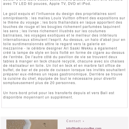
avec TV LED 60 pouces, Apple TV, DVD et iPod.
Le goût exquis et l'influence du design des propriétaires sont
omniprésents : les malles Louis Vuitton offrent des expositions sur
le thème du voyage ; les bols thaïlandais en laque apportent des
touches de rouge et les bougies richement parfumées taquinent
les sens ; les livres richement illustrés sur les coutumes
balinaises, les voyages exotiques et le meilleur des intérieurs
internationaux stimulent l'esprit. Au-dessus, un halo d'abat-jour en
toile surdimensionnés attire le regard vers la galerie en
mezzanine - le célèbre designer Ari Saski Wekku a également
créé la lampe de style en bois flotté en forme de cigare au-dessus
de l'entrée. De l'autre côté du pavillon de vie se trouvent deux
tables à manger en teck chaulé recyclé, chacune avec six chaises
de réalisateur en toile. Un îlot en teck et en marbre fait office de
buffet, de bar et de poste de cuisson lorsque les invités souhaitent
préparer eux-mêmes un repas gastronomique. Derrière se trouve
la cuisine du chef, équipée de tout le nécessaire pour divertir
somptueusement plus de 20 personnes.
Un hors-bord privé pour les transferts depuis et vers Bali est
disponible moyennant un supplément.
Contact »
info@baliluxuryvillas.com