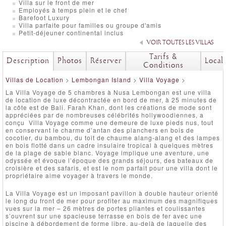
Villa sur le front de mer
Employés à temps plein et le chef
Barefoot Luxury
Villa parfaite pour familles ou groupe d'amis
Petit-déjeuner continental inclus
VOIR TOUTES LES VILLAS
Tarifs &
Description
Photos
Réserver
Local
Conditions
Villas de Location
>
Lembongan Island
>
Villa Voyage
>
La Villa Voyage de 5 chambres à Nusa Lembongan est une villa
de location de luxe décontractée en bord de mer, à 25 minutes de
la côte est de Bali. Farah Khan, dont les créations de mode sont
appréciées par de nombreuses célébrités hollywoodiennes, a
conçu Villa Voyage comme une demeure de luxe pieds nus, tout
en conservant le charme d’antan des planchers en bois de
cocotier, du bambou, du toit de chaume alang-alang et des lampes
en bois flotté dans un cadre insulaire tropical à quelques mètres
de la plage de sable blanc. Voyage implique une aventure, une
odyssée et évoque l’époque des grands séjours, des bateaux de
croisière et des safaris, et est le nom parfait pour une villa dont le
propriétaire aime voyager à travers le monde.
La Villa Voyage est un imposant pavillon à double hauteur orienté
le long du front de mer pour profiter au maximum des magnifiques
vues sur la mer – 26 mètres de portes pliantes et coulissantes
s’ouvrent sur une spacieuse terrasse en bois de fer avec une
piscine à débordement de forme libre, au-delà de laquelle des