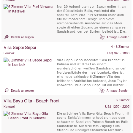
Nur 20 Autominuten von Sanur entfernt, an
der Südostküste Balis, verbindet die
spektakuläre Villa Puri Nirwana kolonialen
Stil mit modernem Design und bietet
atemberaubende Ausblicke auf das Meer
sowie direkten Zugang zu einem schwarzen
Sandstrand, der bei Surfern beliebt ist. Diese
voll ausgestattete Villa mit professionellem
Details anzeigen
Anfrage Senden
Personal bietet Platz für bis zu 20 Gäste in
sechs großzügigen Suiten. Mit mehreren
Villa Sepoi Sepoi
4 - 6 Zimmer
Wohnbereichen, einem Medienraum,
Pavillons am Pool und einem ...
US$ 940 - 1800
Lombok
Villa Sepoi Sepoi bedeutet "Sea Breeze" in
Bahasa und ist direkt an einem
wunderschönen weißen Sandstrand an der
Nordwestküste der Insel Lombok. dies ist
eine neue exklusive 6-Zimmer-Villa des
britischen Architekten bekannt, Jane Taylor
entworfen. Villa Sepoi Sepoi ist ein kurzer
Flug von Bali, Perth und Singapur.
Details anzeigen
Anfrage Senden
Villa Bayu Gita - Beach Front
6 Zimmer
US$ 1250 - 2205
Ketewel
Die prächtige Villa Bayu Gita Beach Front mit
sechs Schlafzimmern erhebt sich aus dem
schwarzen Sand von Pabean Beach an Balis
Südostküste. Mit direktem Zugang zum
Strand und uneingeschränktem Meerblick