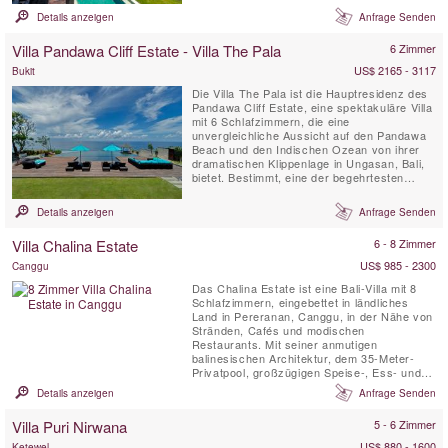
unterhaltsamer Ballen mit Decks und
Details anzeigen
Anfrage Senden
überdachten Terrassen, ein Spa mit
Tauchbecken sowie weitläufigen tropischen
Villa Pandawa Cliff Estate - Villa The Pala
6 Zimmer
Gärten und ein fantastischer Tennisplatz am
...
US$ 2165 - 3117
Bukit
Die Villa The Pala ist die Hauptresidenz des
Pandawa Cliff Estate, eine spektakuläre Villa
mit 6 Schlafzimmern, die eine
unvergleichliche Aussicht auf den Pandawa
Beach und den Indischen Ozean von ihrer
dramatischen Klippenlage in Ungasan, Bali,
bietet. Bestimmt, eine der begehrtesten
Villen Balis zu werden, ist The Pala sowohl
als erstklassige Hochzeitslocation als auch
Details anzeigen
Anfrage Senden
für unvergessliche Familienurlaube oder
luxuriöse romantische Rückzugsorte perfekt
Villa Chalina Estate
6 - 8 Zimmer
geeignet.
US$ 985 - 2300
Canggu
Das Chalina Estate ist eine Bali-Villa mit 8
Schlafzimmern, eingebettet in ländliches
Land in Pereranan, Canggu, in der Nähe von
Stränden, Cafés und modischen
Restaurants. Mit seiner anmutigen
balinesischen Architektur, dem 35-Meter-
Privatpool, großzügigen Speise-, Ess- und
Unterhaltungsbereichen, Vollzeitpersonal und
Details anzeigen
Anfrage Senden
Koch, seiner Nähe zu Balis Hotspots und
atemberaubenden Landschaftsgärten ist das
Villa Puri Nirwana
5 - 6 Zimmer
Anwesen eine der begehrtesten Villen von
Canggu für Familien. Retreats und...
US$ 880 - 1600
Ketewel