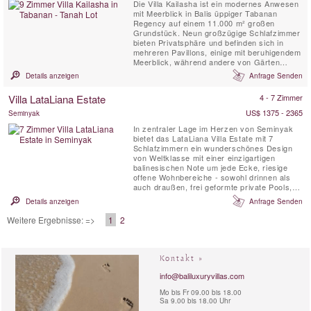
Die Villa Kailasha ist ein modernes Anwesen
mit Meerblick in Balis üppiger Tabanan
Regency auf einem 11.000 m² großen
Grundstück. Neun großzügige Schlafzimmer
bieten Privatsphäre und befinden sich in
mehreren Pavillons, einige mit beruhigendem
Meerblick, während andere von Gärten
umgeben sind. Die Villa Kailasha bietet Platz
Details anzeigen
Anfrage Senden
für bis zu 18 Gäste und verfügt über
weitläufige Rasenflächen, Vollzeitpersonal
Villa LataLiana Estate
4 - 7 Zimmer
einschließlich Koch und einen großen
privaten Swimmingpool. ...
US$ 1375 - 2365
Seminyak
In zentraler Lage im Herzen von Seminyak
bietet das LataLiana Villa Estate mit 7
Schlafzimmern ein wunderschönes Design
von Weltklasse mit einer einzigartigen
balinesischen Note um jede Ecke, riesige
offene Wohnbereiche - sowohl drinnen als
auch draußen, frei geformte private Pools,
tropische Gärten und Fischteiche. Große
Details anzeigen
Anfrage Senden
Schlafzimmer mit luxuriöser Bettwäsche und
Verdunkelungsvorhängen sowie 26
Weitere Ergebnisse: =>
1
2
Vollzeitmitarbeiter, die dafür sorgen, dass
alle Ihre Bedürfnisse erfüllt ...
Kontakt »
info@baliluxuryvillas.com
Mo bis Fr 09.00 bis 18.00
Sa 9.00 bis 18.00 Uhr