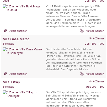
US$ 1300 - 1700
Ubud
VILLA Bukit Naga ist eine einzigartige Villa
hochgelegen auf einem Hügel und über
einem Tal, wo zwei heiligen Flüsse
ineinander fliessen. Dieses Villa Anwesen
verfügt über 7 Schlafzimmer in 3 eleganten
Gebäuden und kann bis zu 13 Gäste in gut
im ausgestatteten Luxus unterbringen.
Details anzeigen
Anfrage Senden
Villa Casa Mateo
5 - 6 Zimmer
US$ 1300 - 1700
Seminyak
Die private Villa Casa Mateo ist eine
luxuriöse Villa mit 6 Schlafzimmern im
Herzen von Seminyak, Bali. Die Villa ist so
gestaltet, dass sie mit ihrem klaren Stil und
den traditionellen Materialien den modernen
Bali-Stil in die natürliche Charakteristik
einbezieht. Das Ergebnis ist eine
atemberaubende Villa, die nur wenige
Details anzeigen
Anfrage Senden
Minuten vom angesagtesten Strip Balis
entfernt liegt. Die Villa Casa Mateo bietet viel
Villa Tjitrap
4 - 6 Zimmer
Freiraum für Wohn- und Essbereich, einen
20 x 4 Meter großen privaten...
US$ 900 - 1800
Seminyak
Die Villa Tjitrap ist eine prächtige, moderne
Bali-Villa mit 6 Schlafzimmern, nur wenige
Gehminuten vom Strand von Seminyak
entfernt, mit dem Flair eines alten
javanischen Plantagenhauses. Hohe