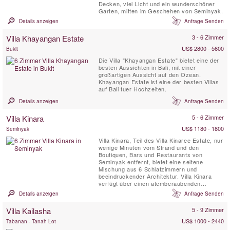
Decken, viel Licht und ein wunderschöner
Garten, mitten im Geschehen von Seminyak.
Details anzeigen
Anfrage Senden
Villa Khayangan Estate
3 - 6 Zimmer
US$ 2800 - 5600
Bukit
Die Villa "Khayangan Estate" bietet eine der
besten Aussichten in Bali, mit einer
großartigen Aussicht auf den Ozean.
Khayangan Estate ist eine der besten Villas
auf Bali fuer Hochzeiten.
Details anzeigen
Anfrage Senden
Villa Kinara
5 - 6 Zimmer
US$ 1180 - 1800
Seminyak
Villa Kinara, Teil des Villa Kinaree Estate, nur
wenige Minuten vom Strand und den
Boutiquen, Bars und Restaurants von
Seminyak entfernt, bietet eine seltene
Mischung aus 6 Schlafzimmern und
beeindruckender Architektur. Villa Kinara
verfügt über einen atemberaubenden
Unterhaltungsbereich, eine Poolterrasse und
Details anzeigen
Anfrage Senden
eine sensationelle Lage an Balis
Südwestküste. Villa Kinara wurde im August
Villa Kailasha
5 - 9 Zimmer
2012 fertiggestellt.
US$ 1000 - 2440
Tabanan - Tanah Lot