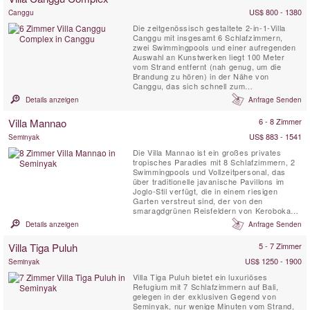
klimatisierte...
US$ 800 - 1380
Canggu
Die zeitgenössisch gestaltete 2-in-1-Villa
Canggu mit insgesamt 6 Schlafzimmern,
zwei Swimmingpools und einer aufregenden
Auswahl an Kunstwerken liegt 100 Meter
vom Strand entfernt (nah genug, um die
Brandung zu hören) in der Nähe von
Canggu, das sich schnell zum
angesagtesten Badeort Balis entwickelt. Der
Details anzeigen
Anfrage Senden
Villa Canggu-Komplex ist in zwei separate
Residenzen unterteilt, die gemeinsam oder
Villa Mannao
6 - 8 Zimmer
unabhängig voneinander gemietet werden
können: Die Villa Canggu South mit vier ...
US$ 883 - 1541
Seminyak
Die Villa Mannao ist ein großes privates
tropisches Paradies mit 8 Schlafzimmern, 2
Swimmingpools und Vollzeitpersonal, das
über traditionelle javanische Pavillons im
Joglo-Stil verfügt, die in einem riesigen
Garten verstreut sind, der von den
smaragdgrünen Reisfeldern von Kerobokan,
Südbali, begrenzt wird. Diese Ferienoase ist
Details anzeigen
Anfrage Senden
für große Familien oder Gruppen von
Freunden gedacht, die an einem
Villa Tiga Puluh
5 - 7 Zimmer
abgelegenen und ruhigen Ort und doch in
der Nähe des angesagtesten und ...
US$ 1250 - 1900
Seminyak
Villa Tiga Puluh bietet ein luxuriöses
Refugium mit 7 Schlafzimmern auf Bali,
gelegen in der exklusiven Gegend von
Seminyak, nur wenige Minuten vom Strand,