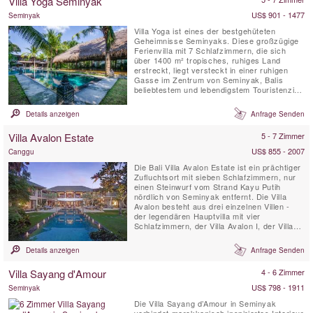
Villa Yoga Seminyak
Frühstück, kostenloses WLAN, klimatisierte
Schlafzimmer, ein ...
US$ 901 - 1477
Seminyak
Villa Yoga ist eines der bestgehüteten
Geheimnisse Seminyaks. Diese großzügige
Ferienvilla mit 7 Schlafzimmern, die sich
über 1400 m² tropisches, ruhiges Land
erstreckt, liegt versteckt in einer ruhigen
Gasse im Zentrum von Seminyak, Balis
beliebtestem und lebendigstem Touristenziel.
Eine versteckte Perle, die, wie der Name
bereits verrät, ein Traum für Yogis und
Details anzeigen
Anfrage Senden
Yoginis ist, die eine Yoga-Retreat auf der
Insel der Götter suchen. Diese Villa in
Villa Avalon Estate
5 - 7 Zimmer
Seminyak bietet nicht nur ...
US$ 855 - 2007
Canggu
Die Bali Villa Avalon Estate ist ein prächtiger
Zufluchtsort mit sieben Schlafzimmern, nur
einen Steinwurf vom Strand Kayu Putih
nördlich von Seminyak entfernt. Die Villa
Avalon besteht aus drei einzelnen Villen -
der legendären Hauptvilla mit vier
Schlafzimmern, der Villa Avalon I, der Villa
Avalon II mit zwei Schlafzimmern und der
Villa Avalon III mit einem Schlafzimmer. Jede
Details anzeigen
Anfrage Senden
Villa befindet sich in einem wunderschön
angelegten Garten mit privatem Pool. zu Fuß
Villa Sayang d'Amour
4 - 6 Zimmer
vom Meer und ...
US$ 798 - 1911
Seminyak
Die Villa Sayang d’Amour in Seminyak