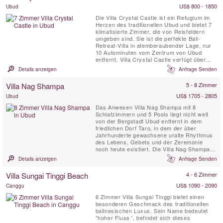
US$ 800 - 1850
Ubud
Die Villa Crystal Castle ist ein Refugium im
Herzen des traditionellen Ubud und bietet 7
klimatisierte Zimmer, die von Reisfeldern
umgeben sind. Sie ist die perfekte Bali-
Retreat-Villa in atemberaubender Lage, nur
10 Autominuten vom Zentrum von Ubud
entfernt. Villa Crystal Castle verfügt über
einen in Resortgröße 18 x 5 m großen Pool,
Details anzeigen
Anfrage Senden
eine große Yoga Shala und einen Pavillon für
Wellnessanwendungen, die sich alle im
Villa Nag Shampa
5 - 8 Zimmer
großzügigen, 4600 m² tropischen Garten
befinden.
US$ 1705 - 2805
Ubud
Das Anwesen Villa Nag Shampa mit 8
Schlafzimmern und 5 Pools liegt nicht weit
von der Bergstadt Ubud entfernt in dem
friedlichen Dorf Taro, in dem der über
Jahrhunderte gewachsene uralte Rhythmus
des Lebens, Gebets und der Zeremonie
noch heute existiert. Die Villa Nag Shampa,
eine perfekte private Villa um sich vom Alltag
Details anzeigen
Anfrage Senden
zurückzuziehen und zu erholen. Sie bietet
eine traditionelle javanische Architektur im
Villa Sungai Tinggi Beach
4 - 6 Zimmer
Joglo-Stil, kombiniert mit zeitgemäßen
Design. Das engagierte Haus ...
US$ 1090 - 2090
Canggu
6 Zimmer Villa Sungai Tinggi bietet einen
besonderen Geschmack des traditionellen
balinesischen Luxus. Sein Name bedeutet
"hoher Fluss ', befindet sich dieses