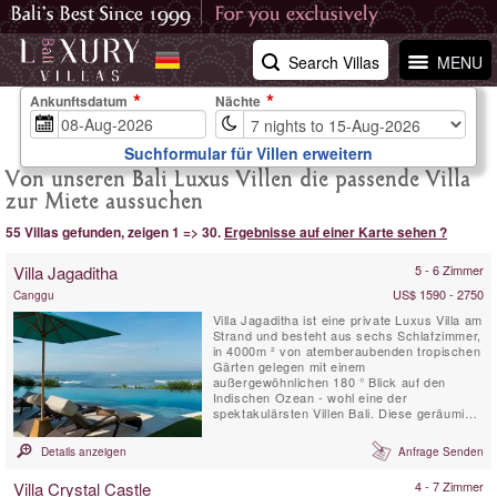
Search Villas
MENU
Ankunftsdatum
Nächte
Suchformular für Villen erweitern
Von unseren Bali Luxus Villen die passende Villa
zur Miete aussuchen
55 Villas gefunden, zeigen 1 => 30.
Ergebnisse auf einer Karte sehen ?
Villa Jagaditha
5 - 6 Zimmer
US$ 1590 - 2750
Canggu
Villa Jagaditha ist eine private Luxus Villa am
Strand und besteht aus sechs Schlafzimmer,
in 4000m ² von atemberaubenden tropischen
Gärten gelegen mit einem
außergewöhnlichen 180 ° Blick auf den
Indischen Ozean - wohl eine der
spektakulärsten Villen Bali. Diese geräumige
Villa ist ein idyllischer Ort für Familienfeiern
und Tagungen konzipiert. Egal, ob Sie 2 oder
Details anzeigen
Anfrage Senden
12 in der Gruppe sind, wird sich unser
charmantes und aufmerksames Personal
Villa Crystal Castle
4 - 7 Zimmer
sich um all Ihre Wünsche und ...