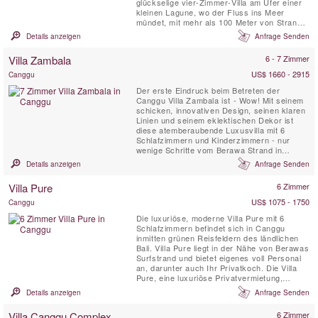
glückselige vier-Zimmer-Villa am Ufer einer
kleinen Lagune, wo der Fluss ins Meer
mündet, mit mehr als 100 Meter von Strand
Fassade mit Blick auf eine der berüchtigten
Details anzeigen
Anfrage Senden
Surfstrände von Canggu
Villa Zambala
6 - 7 Zimmer
US$ 1660 - 2915
Canggu
Der erste Eindruck beim Betreten der
Canggu Villa Zambala ist - Wow! Mit seinem
schicken, innovativen Design, seinen klaren
Linien und seinem eklektischen Dekor ist
diese atemberaubende Luxusvilla mit 6
Schlafzimmern und Kinderzimmern - nur
wenige Schritte vom Berawa Strand in
Canggu entfernt - eine lebendige Neuheit in
Details anzeigen
Anfrage Senden
diesem trendigen Bali Stranddorf. Perfekt für
Familien oder Gruppen von Freunden, die
Villa Pure
6 Zimmer
gerne zusammen Urlaub machen und
dennoch ihren eigenen privaten Raum ...
US$ 1075 - 1750
Canggu
Die luxuriöse, moderne Villa Pure mit 6
Schlafzimmern befindet sich in Canggu
inmitten grünen Reisfeldern des ländlichen
Bali. Villa Pure liegt in der Nähe von Berawas
Surfstrand und bietet eigenes voll Personal
an, darunter auch Ihr Privatkoch. Die Villa
Pure, eine luxuriöse Privatvermietung,
verfügt über große tropische Gärten, einen
Details anzeigen
Anfrage Senden
15-Meter-Pool mit einer großen schattigen
Pergola, eine voll ausgestattete Küche,
Villa Canggu Complex
6 Zimmer
geräumige und komfortabel eingerichtete