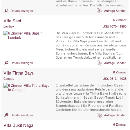
wird es Ihnen in diesem Luxustempel an
absolut nichts fehlen. Die Villa, die von einem
professionellen und engagierten Team
Details anzeigen
Anfrage Senden
betreut wird, verfügt über eine fabelhafte
Auswahl an Wohnbereichen im Innen- und
Villa Sapi
6 Zimmer
Außenbereich und verfügt über ein
hochmodernes Heimkino, ein ...
US$ 1070 - 1890
Lombok
Die Villa Sapi in Lombok ist ein Meisterwerk
des Designs mit 5 Schlafzimmern und 3
Pools. Die Villa Sapi grenzt an den Strand
von Sira vor einer Kulisse aus beruhigendem
Meer, hohen Gipfeln und sensationellen
Sonnenuntergängen. Die Villa Sapi verfügt
über einen Tennisplatz, einen zusätzlichen
Kinderpool und eine freistehende Pension mit
Details anzeigen
Anfrage Senden
2 Schlafzimmern. Das Sapi mit seiner
flippigen Architektur auf einem 2500 m²
Villa Tirtha Bayu I
6 Zimmer
großen Grundstück bietet beispielhaften
Service und ...
US$ 2613 - 4038
Canggu
Eingebettet zwischen dem Indischen Ozean
und den smaragdgrünen Reisfeldern ist die
brandneue Luxusvilla Tirtha Bayu I mit sechs
Schlafzimmern in Seseh Beach-Tanah Lot im
Südwesten Balis ein unvergesslicher
Strandurlaubsort für Freunde und Familien.
Genießen Sie die atemberaubende Aussicht
vom 14 Meter langen Infinity-Pool, der von
Details anzeigen
Anfrage Senden
üppigen tropischen Gärten gesäumt ist,
spielen Sie eine Partie Billard oder trainieren
Villa Bukit Naga
6 Zimmer
Sie im Fitnessstudio. Oder lehnen Sie sich
einfach zurück...