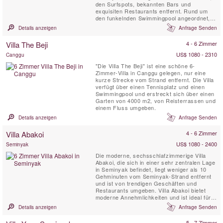
den Surfspots, bekannten Bars und
exquisiten Restaurants entfernt. Rund um
den funkelnden Swimmingpool angeordnet,
nimmt jedes Schlafzimmer die Form eines
Details anzeigen
Anfrage Senden
privaten Bungalows an und bietet so die
perfekte Balance zwischen gemeinsamen
Villa The Beji
4 - 6 Zimmer
Momenten und persönlicher Privatsphäre.
Genießen Sie ein köstliches Abendessen,
US$ 1080 - 2310
Canggu
zubereitet ...
"Die Villa The Beji" ist eine schöne 6-
Zimmer-Villa in Canggu gelegen, nur eine
kurze Strecke vom Strand entfernt. Die Villa
verfügt über einen Tennisplatz und einen
Swimmingpool und erstreckt sich über einen
Garten von 4000 m2, von Reisterrassen und
einem Fluss umgeben.
Details anzeigen
Anfrage Senden
Villa Abakoi
4 - 6 Zimmer
US$ 1080 - 2400
Seminyak
Die moderne, sechsschlafzimmerige Villa
Abakoi, die sich in einer sehr zentralen Lage
in Seminyak befindet, liegt weniger als 10
Gehminuten vom Seminyak-Strand entfernt
und ist von trendigen Geschäften und
Restaurants umgeben. Villa Abakoi bietet
moderne Annehmlichkeiten und ist ideal für
Familien oder Freunde, die einen
Details anzeigen
Anfrage Senden
gemeinsamen Urlaub genießen möchten. Zu
den Villaannehmlichkeiten gehören tägliches
5 - 7 Zimmer