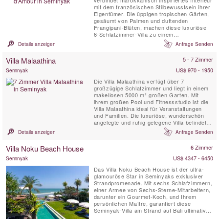
verbindet marokkanisch inspiriertes Interieur
mit dem französischen Stilbewusstsein ihrer
Eigentümer. Die üppigen tropischen Gärten,
gesäumt von Palmen und duftenden
Frangipani-Blüten, machen diese luxuriöse
6-Schlafzimmer-Villa zu einem
unverwechselbaren balinesischen Juwel. Ein
Details anzeigen
Anfrage Senden
Aufenthalt in der Villa Sayang d’Amour fühlt
sich an wie eine Reise in die märchenhafte
Villa Malaathina
5 - 7 Zimmer
Welt von Tausendundeiner Nacht.
US$ 970 - 1950
Seminyak
Die Villa Malaathina verfügt über 7
großzügige Schlafzimmer und liegt in einem
makellosen 5000 m² großen Garten. Mit
ihrem großen Pool und Fitnessstudio ist die
Villa Malaathina ideal für Veranstaltungen
und Familien. Die luxuriöse, wunderschön
angelegte und ruhig gelegene Villa befindet
sich im charmanten Dorf Umalas, nahe
Details anzeigen
Anfrage Senden
Seminyak.
Villa Noku Beach House
6 Zimmer
US$ 4347 - 6450
Seminyak
Das Villa Noku Beach House ist der ultra-
glamouröse Star in Seminyaks exklusiver
Strandpromenade. Mit sechs Schlafzimmern,
einer Armee von Sechs-Sterne-Mitarbeitern,
darunter ein Gourmet-Koch, und Ihrem
persönlichen Maître, garantiert diese
Seminyak-Villa am Strand auf Bali ultimatives
Urlaubsvergnügen. Ein riesiger,