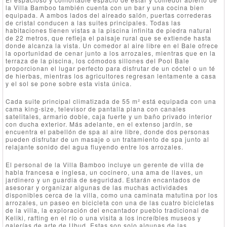
la Villa Bamboo también cuenta con un bar y una cocina bien
equipada. A ambos lados del aireado salón, puertas correderas
de cristal conducen a las suites principales. Todas las
habitaciones tienen vistas a la piscina infinita de piedra natural
de 22 metros, que refleja el paisaje rural que se extiende hasta
donde alcanza la vista. Un comedor al aire libre en el Bale ofrece
la oportunidad de cenar junto a los arrozales, mientras que en la
terraza de la piscina, los cómodos sillones del Pool Bale
proporcionan el lugar perfecto para disfrutar de un cóctel o un té
de hierbas, mientras los agricultores regresan lentamente a casa
y el sol se pone sobre esta vista única.
Cada suite principal climatizada de 55 m² está equipada con una
cama king-size, televisor de pantalla plana con canales
satelitales, armario doble, caja fuerte y un baño privado interior
con ducha exterior. Más adelante, en el extenso jardín, se
encuentra el pabellón de spa al aire libre, donde dos personas
pueden disfrutar de un masaje o un tratamiento de spa junto al
relajante sonido del agua fluyendo entre los arrozales.
El personal de la Villa Bamboo incluye un gerente de villa de
habla francesa e inglesa, un cocinero, una ama de llaves, un
jardinero y un guardia de seguridad. Estarán encantados de
asesorar y organizar algunas de las muchas actividades
disponibles cerca de la villa, como una caminata matutina por los
arrozales, un paseo en bicicleta con una de las cuatro bicicletas
de la villa, la exploración del encantador pueblo tradicional de
Keliki, rafting en el río o una visita a los increíbles museos y
galerías de arte de Ubud. Estas son solo algunas de las