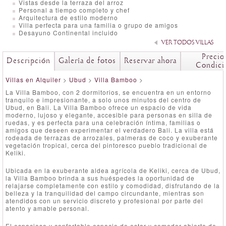
Vistas desde la terraza del arroz
Personal a tiempo completo y chef
Arquitectura de estilo moderno
Villa perfecta para una familia o grupo de amigos
Desayuno Continental incluido
VER TODOS VILLAS
Precio
Descripción
Galería de fotos
Reservar ahora
Condici
Villas en Alquiler
>
Ubud
>
Villa Bamboo
>
La Villa Bamboo, con 2 dormitorios, se encuentra en un entorno
tranquilo e impresionante, a solo unos minutos del centro de
Ubud, en Bali. La Villa Bamboo ofrece un espacio de vida
moderno, lujoso y elegante, accesible para personas en silla de
ruedas, y es perfecta para una celebración íntima, familias o
amigos que deseen experimentar el verdadero Bali. La villa está
rodeada de terrazas de arrozales, palmeras de coco y exuberante
vegetación tropical, cerca del pintoresco pueblo tradicional de
Keliki.
Ubicada en la exuberante aldea agrícola de Keliki, cerca de Ubud,
la Villa Bamboo brinda a sus huéspedes la oportunidad de
relajarse completamente con estilo y comodidad, disfrutando de la
belleza y la tranquilidad del campo circundante, mientras son
atendidos con un servicio discreto y profesional por parte del
atento y amable personal.
El espacioso y confortable espacio de estar y comedor abierto de