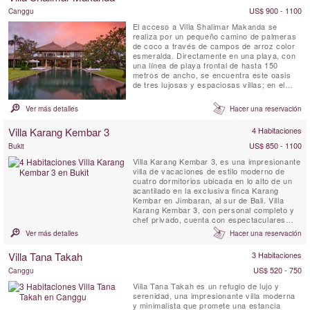
bosques, los ...
US$ 900 - 1100
Canggu
El acceso a Villa Shalimar Makanda se
realiza por un pequeño camino de palmeras
de coco a través de campos de arroz color
esmeralda. Directamente en una playa, con
una línea de playa frontal de hasta 150
metros de ancho, se encuentra este oasis
de tres lujosas y espaciosas villas; en el
pueblo tradicional de Seseh, en la costa
suroeste de Bali. SHALIMAR se caracteriza
Ver más detalles
Hacer una reservación
por una arquitectura tropical contemporánea,
una vida al aire libre y una gran cantidad de
Villa Karang Kembar 3
4 Habitaciones
luz. Una serena ...
US$ 850 - 1100
Bukit
Villa Karang Kembar 3, es una impresionante
villa de vacaciones de estilo moderno de
cuatro dormitorios ubicada en lo alto de un
acantilado en la exclusiva finca Karang
Kembar en Jimbaran, al sur de Bali. Villa
Karang Kembar 3, con personal completo y
chef privado, cuenta con espectaculares
vistas al océano al atardecer, una piscina
Ver más detalles
Hacer una reservación
infinita de 15 metros, cenador de día al aire
libre, terraza de masajes, cocina totalmente
Villa Tana Takah
3 Habitaciones
equipada y espacios interiores y exteriores.
US$ 520 - 750
Canggu
Villa Tana Takah es un refugio de lujo y
serenidad, una impresionante villa moderna
y minimalista que promete una estancia