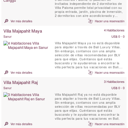
invitados independiente de 2 dormitorios de
Villa Paloma permite total privacidad con su
propia entrada, jardín, piscina de inmersión,
2 dormitorios con aire acondicionado y
baños en suite, sala de estar y comedor
Ver más detalles
Hacer una reservación
abiertos y una pequeña cocina.
Villa Majapahit Maya
4 Habitaciones
US$ 0 - 0
Sanur
Villa Majapahit Maya ya no está disponible
para alquiler a través de Bali Luxury Villas.
Sin embargo, contamos con una amplia
selección de villas recomendadas por BLV
para que elijas. Cuéntanos qué estás
buscando y te ayudaremos a encontrar la
villa perfecta para tus vacaciones en Bali.
Villa Majapahit Maya ubicado en Sanur-
Ver más detalles
Hacer una reservación
Ketewel, directamente en la playa. Se trata
de una villa de 4 dormitorios se caracteriza
Villa Majapahit Raj
3 Habitaciones
por un jardín con vistas al mar, con una
terraza de madera.
US$ 0 - 0
Sanur
Villa Majapahit Raj ya no está disponible
para alquiler a través de Bali Luxury Villas.
Sin embargo, contamos con una amplia
selección de villas recomendadas por BLV
para que elijas. Cuéntanos qué estás
buscando y te ayudaremos a encontrar la
villa perfecta para tus vacaciones en Bali.
Ver más detalles
Hacer una reservación