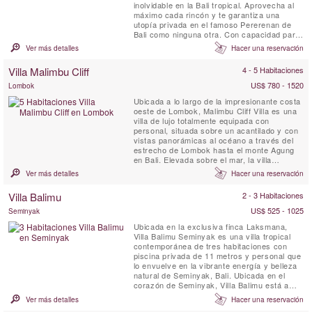
inolvidable en la Bali tropical. Aprovecha al
máximo cada rincón y te garantiza una
utopía privada en el famoso Pererenan de
Bali como ninguna otra. Con capacidad para
un total de 6 adultos, esta propiedad de 3
Ver más detalles
Hacer una reservación
dormitorios ofrece un santuario privado para
familias y grupos de amigos. Dos de los tres
Villa Malimbu Cliff
4 - 5 Habitaciones
dormitorios tienen baño privado, mientras
que el tercer ...
US$ 780 - 1520
Lombok
Ubicada a lo largo de la impresionante costa
oeste de Lombok, Malimbu Cliff Villa es una
villa de lujo totalmente equipada con
personal, situada sobre un acantilado y con
vistas panorámicas al océano a través del
estrecho de Lombok hasta el monte Agung
en Bali. Elevada sobre el mar, la villa
combina un diseño contemporáneo con la
Ver más detalles
Hacer una reservación
belleza natural y salvaje de la isla,
ofreciendo atardeceres inolvidables. Los
Villa Balimu
2 - 3 Habitaciones
huéspedes disfrutan de un chef privado que
prepara el desayuno ...
US$ 525 - 1025
Seminyak
Ubicada en la exclusiva finca Laksmana,
Villa Balimu Seminyak es una villa tropical
contemporánea de tres habitaciones con
piscina privada de 11 metros y personal que
lo envuelve en la vibrante energía y belleza
natural de Seminyak, Bali. Ubicada en el
corazón de Seminyak, Villa Balimu está a
solo unos pasos de los mejores clubes de
Ver más detalles
Hacer una reservación
playa y restaurantes de la isla, así como de