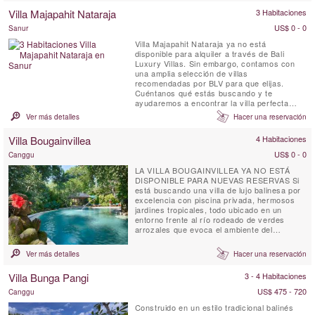
Villa Majapahit Nataraja
3 Habitaciones
US$ 0 - 0
Sanur
Villa Majapahit Nataraja ya no está
disponible para alquiler a través de Bali
Luxury Villas. Sin embargo, contamos con
una amplia selección de villas
recomendadas por BLV para que elijas.
Cuéntanos qué estás buscando y te
ayudaremos a encontrar la villa perfecta
para tus vacaciones en Bali.
Ver más detalles
Hacer una reservación
Villa Bougainvillea
4 Habitaciones
US$ 0 - 0
Canggu
LA VILLA BOUGAINVILLEA YA NO ESTÁ
DISPONIBLE PARA NUEVAS RESERVAS Si
está buscando una villa de lujo balinesa por
excelencia con piscina privada, hermosos
jardines tropicales, todo ubicado en un
entorno frente al río rodeado de verdes
arrozales que evoca el ambiente del
verdadero Bali, entonces ha encontrado su
ubicación perfecta en Villa Buganvilla,
Ver más detalles
Hacer una reservación
Canggu. Villa Bougainvillea es una obra
maestra balinesa de cuatro habitaciones (3
Villa Bunga Pangi
3 - 4 Habitaciones
pabellones para dormir independientes y 1 ...
US$ 475 - 720
Canggu
Construido en un estilo tradicional balinés