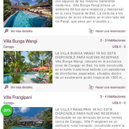
con algunos de los mejores materiales
modernos, Villa Bunga Pangi ofrece un
ambiente de lujo para relajarse y descansar
en la zona tropical de Bali. La vista da a los
campos de arroz situados en el otro lado del
río Pangi, que pasa por el pueblo y
Pererenan continúa hacia el oeste para 1000
hasta el océano. Bunga significa "flor",
Ver más detalles
Hacer una reservación
disfrutar de un cóctel al atardecer rodeado
de flores en el jardín y en el fondo el suave
Villa Bunga Wangi
2 - 3 Habitaciones
sonido del ...
US$ 0 - 0
Canggu
LA VILLA BUNGA WANGI YA NO ESTÁ
DISPONIBLE PARA NUEVAS RESERVAS
Villa Bunga Wangi, ubicada en la exclusiva
zona de Canggu en Bali, ha sido construida
en el estilo tradicional balinés con pabellones
de dormitorios separados, situados dentro
de un exuberante jardín tropical de 1500 m².
Bunga Wangi fue diseñada por el reconocido
arquitecto paisajista Made Wijaya. La villa
Ver más detalles
Hacer una reservación
ofrece tres pabellones de dormitorios
individuales con baños en suite para hasta
Villa Frangipani
3 - 4 Habitaciones
seis huéspedes, además ...
US$ 0 - 0
Canggu
LA VILLA FRANGIPANI YA NO ESTÁ
-20%
DISPONIBLE PARA NUEVAS RESERVAS -
Enclavado en las terrazas de arroz verdes
cerca de Canggu, Villa Frangipani es un
santuario rural tranquilo, construido sobre la