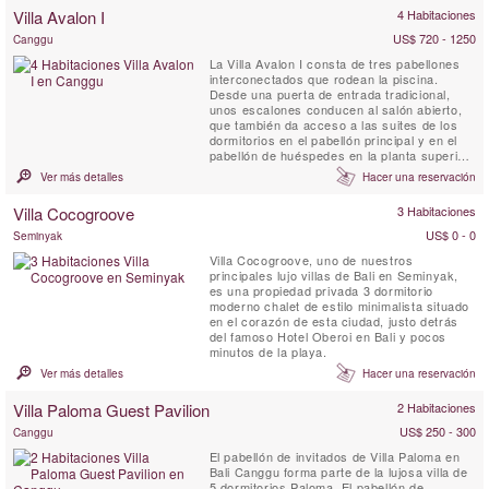
Jalan Kayu Aya, conocida como la "calle de
Villa Avalon I
4 Habitaciones
la comida" de la zona.
US$ 720 - 1250
Canggu
La Villa Avalon I consta de tres pabellones
interconectados que rodean la piscina.
Desde una puerta de entrada tradicional,
unos escalones conducen al salón abierto,
que también da acceso a las suites de los
dormitorios en el pabellón principal y en el
pabellón de huéspedes en la planta superior.
Desde allí, unas escaleras bajan al nivel del
Ver más detalles
Hacer una reservación
jardín, donde se encuentran el comedor, el
aseo de invitados y la sala multimedia. Al
Villa Cocogroove
3 Habitaciones
otro lado de un pequeño patio-jardín, se ...
US$ 0 - 0
Seminyak
Villa Cocogroove, uno de nuestros
principales lujo villas de Bali en Seminyak,
es una propiedad privada 3 dormitorio
moderno chalet de estilo minimalista situado
en el corazón de esta ciudad, justo detrás
del famoso Hotel Oberoi en Bali y pocos
minutos de la playa.
Ver más detalles
Hacer una reservación
Villa Paloma Guest Pavilion
2 Habitaciones
US$ 250 - 300
Canggu
El pabellón de invitados de Villa Paloma en
Bali Canggu forma parte de la lujosa villa de
5 dormitorios Paloma. El pabellón de