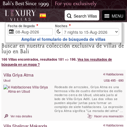
Search Villas
MENU
Fecha de llegada
Noches
Ampliar el formulario de búsqueda de villas
Buscar en nuestra colección exclusiva de villas de
lujo en Bali
166 Villas encontrados, resultados 181 => 196.
Vea los resultados de
búsqueda en un mapa ?
Villa Griya Atma
4 Habitaciones
US$ 495 - 690
Ubud
Rodeado de arrozales, Griya Atma es una
hermosa villa de cuatro dormitorios de estilo
moderno cerca de Ubud, ubicada justo al
lado de Villa Griya Aditi. Las dos villas se
pueden alquilar juntas para formar un
complejo de siete habitaciones. La expresión
Griya Atma significa "La morada del alma" en
sánscrito. Villa Griya Atma se encuentra en
Ver más detalles
Hacer una reservación
el agradable pueblo de Tengkulak Kelod, a
solo diez minutos de la parte sur de Ubud.
Villa Shalimar Makanda
4 Habitaciones
Con vistas a un paisaje de arrozales y